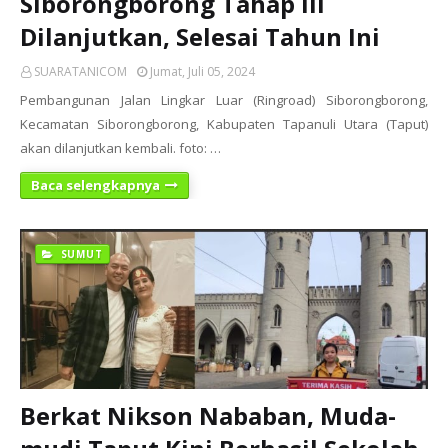
Siborongborong Tahap III
Dilanjutkan, Selesai Tahun Ini
SUARATANICOM
Jumat, Juli 05, 2024
Pembangunan Jalan Lingkar Luar (Ringroad) Siborongborong,
Kecamatan Siborongborong, Kabupaten Tapanuli Utara (Taput)
akan dilanjutkan kembali. foto: …
Baca selengkapnya
SUMUT
Berkat Nikson Nababan, Muda-