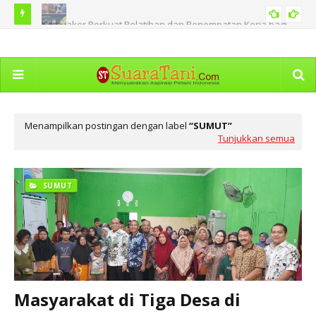
Kemnaker Perkuat Pelatihan dan Penempatan Kerja bagi
EKONOMI
BRI
Penyandang Disabilitas
Kekayaan Biodiversitas Indonesia Miliki Potensi Besar Jadi
AGRIBISNIS
Mun
Nutrasetika bagi Ternak
Menampilkan postingan dengan label
SUMUT
Tunjukkan semua
SUMUT
Masyarakat di Tiga Desa di