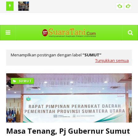
dekaan
Pemko Medan Sosialisasi Permendagri tentang Pedoman
Pe
SUMUT
Pengelolaan Pelayanan Informasi
Ho
Menampilkan postingan dengan label
SUMUT
Tunjukkan semua
SUMUT
Masa Tenang, Pj Gubernur Sumut