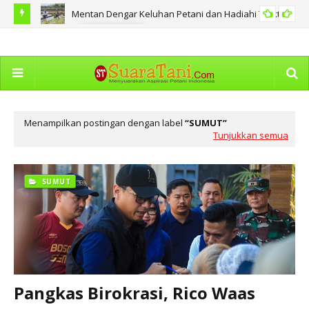
Mentan Dengar Keluhan Petani dan Hadiahi Traktor
AGRIBISNIS
SD124,44
DPR
An
Menampilkan postingan dengan label
SUMUT
Tunjukkan semua
SUMUT
Pangkas Birokrasi, Rico Waas