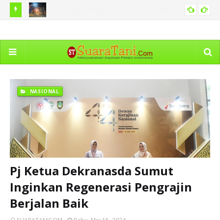
 Hama
BNPB Catat Peristiwa Kebakaran Hutan di Sejumlah Tanah
Ka
PERISTIWA
Air Termasuk di Sumut
Dim
NASIONAL
Pj Ketua Dekranasda Sumut
Inginkan Regenerasi Pengrajin
Berjalan Baik