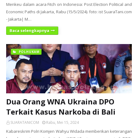
Menkeu dalam acara Fitch on Indonesia: Post Election Political and
Economic Paths di Jakarta, Rabu (15/5/2024). foto: ist SuaraTani.com
- Jakarta| M…
Baca selengkapnya
POLHUKAM
Dua Orang WNA Ukraina DPO
Terkait Kasus Narkoba di Bali
SUARATANICOM
Rabu, Mei 15, 2024
Kabareskrim Polri Komjen Wahyu Widada memberikan keterangan