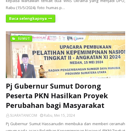
kepada wartawan terkait dua WNS Ukraina yang menjadi DPO,
Rabu (15/5/2024). foto: humas p…
Baca selengkapnya
SUMUT
Pj Gubernur Sumut Dorong
Peserta PKN Hasilkan Proyek
Perubahan bagi Masyarakat
SUARATANICOM
Rabu, Mei 15, 2024
Pj Gubernur Sumut Hassanudin membuka dan memberi ceramah
umum pada acara Pelatihan Kepemimpinan Nasional (PKN) Tingkat