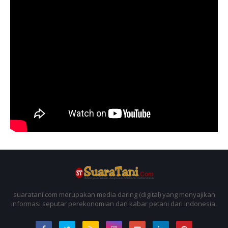
suaratani.com merupakan media daring (digital) yang menyajikan
informasi seputar perekonomian dan kabar petani dari Indonesia.