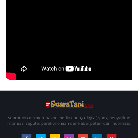
suaratani.com merupakan media daring (digital) yang menyajikan
informasi seputar perekonomian dan kabar petani dari Indonesia.