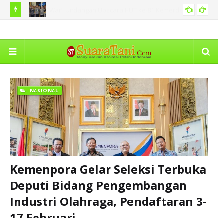
dekaan
Pemko Medan Sosialisasi Permendagri tentang Pedoman
Pe
SUMUT
Pengelolaan Pelayanan Informasi
Ho
NASIONAL
Kemenpora Gelar Seleksi Terbuka
Deputi Bidang Pengembangan
Industri Olahraga, Pendaftaran 3-
17 Februari