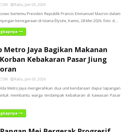
ICOM
Rabu, Juni 03, 2026
abowo bertemu Presiden Republik Prancis Emmanuel Macron dalam
njungan kenegaraan di Istana Élysée, Kamis, 28 Mei 2026. foto: d…
ngkapnya
b Metro Jaya Bagikan Makanan
Korban Kebakaran Pasar Jiung
oran
ICOM
Rabu, Juni 03, 2026
olda Metro Jaya mengerahkan dua unit kendaraan dapur lapangan
 untuk membantu warga terdampak kebakaran di kawasan Pasar
ngkapnya
i Pangan Mei Bergerak Progresif,