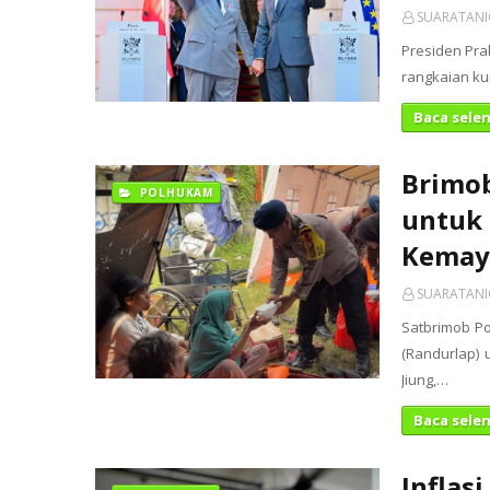
SUARATAN
Presiden Pr
rangkaian ku
Baca sele
Brimo
POLHUKAM
untuk 
Kemay
SUARATAN
Satbrimob P
(Randurlap)
Jiung,…
Baca sele
Inflas