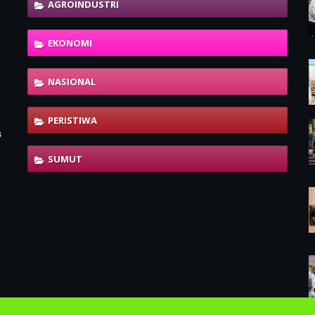
AGROINDUSTRI
EKONOMI
NASIONAL
PERISTIWA
s
SUMUT
-