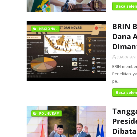
Baca sele
BRIN B
NASIONAL
Dana A
Diman
SUARATAN
BRIN memberi
Penelitian 
pe…
Baca sele
Tangga
POLHUKAM
Presid
Dibata