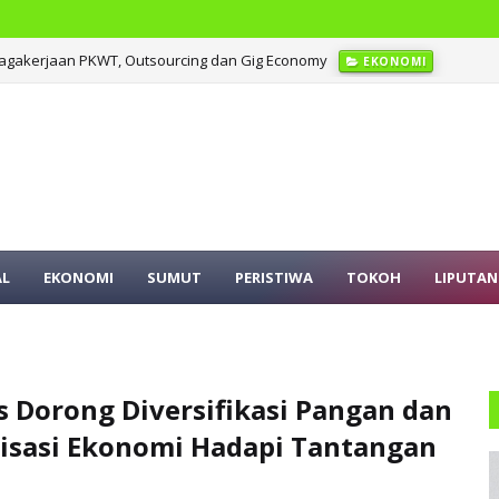
agakerjaan PKWT, Outsourcing dan Gig Economy
EKONOMI
dung SMPN 4 Sitolu Ori Secara Permanen
SUMUT
AL
EKONOMI
SUMUT
PERISTIWA
TOKOH
LIPUTAN
 Dorong Diversifikasi Pangan dan
lisasi Ekonomi Hadapi Tantangan