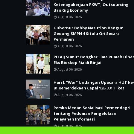
Ketenagakerjaan PKWT, Outsourcing
dan Gig Economy
August 06, 2026
Gubernur Bobby Nasution Bangun
Gedung SMPN 4 Sitolu Ori Secara
Permanen
August 06, 2026
PD AIJ Sumut Bongkar Lima Rumah Dina
Eks Bioskop Ria di Binjai
August 06, 2026
Hari I, “War” Undangan Upacara HUT ke
81 Kemerdekaan Capai 128.331 Tiket
August 06, 2026
Pemko Medan Sosialisasi Permendagri
tentang Pedoman Pengelolaan
Pelayanan Informasi
August 06, 2026