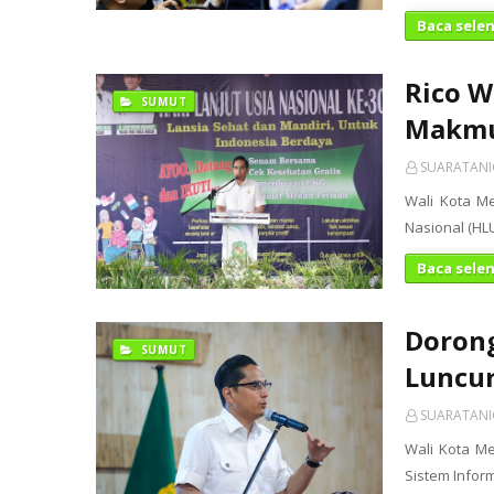
Baca sele
Rico W
SUMUT
Makmur
SUARATAN
Wali Kota Me
Nasional (HL
Baca sele
Dorong
SUMUT
Luncur
SUARATAN
Wali Kota Me
Sistem Infor