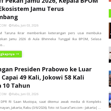
ff Pekan Jamu 2026, Kepala BPOM
Ekosistem Jamu Terus
mbang
ICOM
Rabu, Juni 03, 2026
M Taruna Ikrar memberikan keterangan pers usai membuka
ekan Jamu 2026 di Aula Bhinneka Tunggal Ika BPOM, Selasa
oto…
ngkapnya
gan Presiden Prabowo ke Luar
 Capai 49 Kali, Jokowi 58 Kali
a 10 Tahun
ICOM
Rabu, Juni 03, 2026
 DPR RI Saan Mustopa, saat ditemui awak media di Kompleks
ayan, Jakarta, Rabu (3/6/2026). foto: ist SuaraTani.com - Jakarta| …