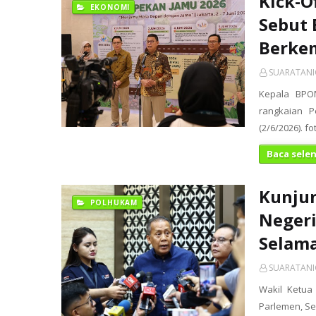
Kick-O
EKONOMI
Sebut 
Berke
SUARATAN
Kepala BPO
rangkaian P
(2/6/2026). f
Baca sele
Kunjun
POLHUKAM
Negeri
Selam
SUARATAN
Wakil Ketua
Parlemen, Sen