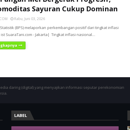
Komoditas Sayuran Cukup Dominan
ICOM
Rabu, Juni 03, 2026
tatistik (BPS) melaporkan perkembangan positif dari tingkat inflasi
 ist SuaraTani.com - Jakarta| Tingkat inflasi nasional…
ngkapnya
dia daring (digital) yang menyajikan informasi seputar perekonomian
esia.
LABEL