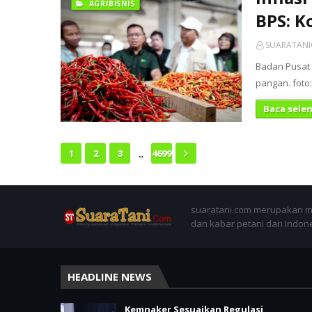
AGRIBISNIS
BPS: 
SUARATAN
Badan Pusat S
pangan. foto:
Baca sele
...
1
2
3
4699
suaratani.com merupakan me
dan kabar petani dari Indon
HEADLINE NEWS
Kemnaker Sesuaikan Regulasi