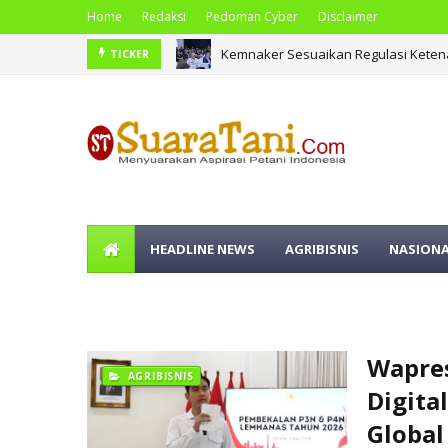
Home
Redaksi
Pedoman Cyber
Disclaimer
Kemnaker Sesuaikan Regulasi Keten
Gubernur Bobby Nasution Bangun Ge
TICKER
HEADLINE NEWS
AGRIBISNIS
NASION
OLAHRAGA
Wapres
AGRIBISNIS
Digita
Global