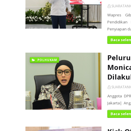
SUARATAN
Wapres Gib
Pendidikan
Penyiapan d
Baca sele
Peluru
POLHUKAM
Monic
Dilak
SUARATAN
Anggota DPR 
Jakarta| Ang
Baca sele