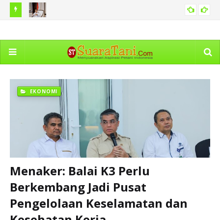
Rico Waas Bebastugaskan Sementara Camat Medan Timur,
Wa
SUMUT
Terindikasi Jual Beli Jabatan
EKONOMI
Menaker: Balai K3 Perlu
Berkembang Jadi Pusat
Pengelolaan Keselamatan dan
Kesehatan Kerja