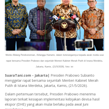
Menko Bidang Perekonomian, Airlangga Hartarto, dalam keterangannya kepada awak media usai
rapat bersama Presiden Prabowo dan sejumlah Menteri Kabinet Merah Putih di Istana Merdeka,
Jakarta, Kamis, (21/5/2026). foto: ist
SuaraTani.com - Jakarta|
Presiden Prabowo Subianto
menggelar rapat bersama sejumlah Menteri Kabinet Merah
Putih di Istana Merdeka, Jakarta, Kamis, (21/5/2026).
Dalam pertemuan tersebut, Presiden Prabowo menerima
laporan terkait kesiapan implementasi kebijakan devisa hasil
ekspor (DHE) yang akan mulai berlaku pada awal Juni