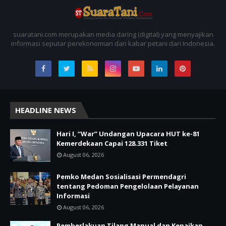
suaratani.com merupakan media daring (digital) yang menyajikan
informasi seputar perekonomian dan kabar petani dari Indonesia.
HEADLINE NEWS
Hari I, “War” Undangan Upacara HUT ke-81
Kemerdekaan Capai 128.331 Tiket
August 06, 2026
Pemko Medan Sosialisasi Permendagri
tentang Pedoman Pengelolaan Pelayanan
Informasi
August 06, 2026
Pemberlakuan Tilang Manual dan Kenaikan