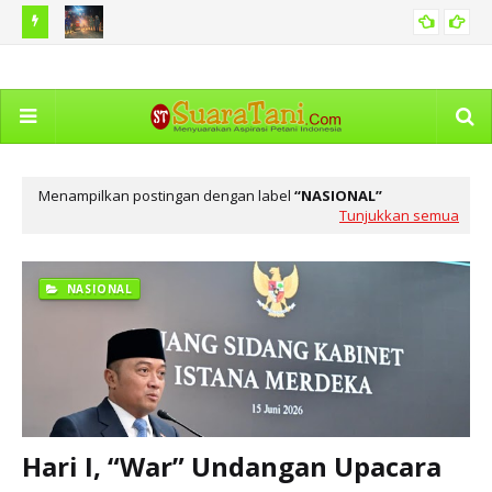
 Hama
BNPB Catat Peristiwa Kebakaran Hutan di Sejumlah Tanah
Ka
PERISTIWA
Air Termasuk di Sumut
Dim
Menampilkan postingan dengan label
NASIONAL
Tunjukkan semua
NASIONAL
Hari I, “War” Undangan Upacara