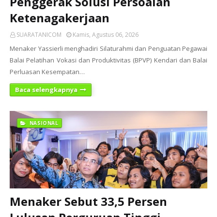
Penggerak Solusi Persoalan
Ketenagakerjaan
SUARATANICOM
Kamis, Agustus 06, 2026
Menaker Yassierli menghadiri Silaturahmi dan Penguatan Pegawai
Balai Pelatihan Vokasi dan Produktivitas (BPVP) Kendari dan Balai
Perluasan Kesempatan…
Baca selengkapnya
NASIONAL
Menaker Sebut 33,5 Persen