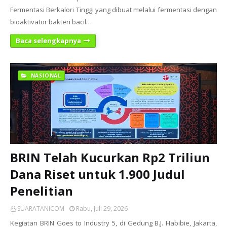
Fermentasi Berkalori Tinggi yang dibuat melalui fermentasi dengan
bioaktivator bakteri bacil…
Baca selengkapnya
NASIONAL
BRIN Telah Kucurkan Rp2 Triliun
Dana Riset untuk 1.900 Judul
Penelitian
SUARATANICOM
Rabu, Juli 29, 2026
Kegiatan BRIN Goes to Industry 5, di Gedung B.J. Habibie, Jakarta,