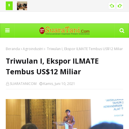
h Tanah
Karhutla di Kawasan Bromo Capai 60 Hekare, Kemenhut
BNP
PERISTIWA
Diminta Perkuat Langkah Antisipasi
Ma
Beranda
Agroindustri
Triwulan I, Ekspor ILMATE Tembus US$12 Miliar
Triwulan I, Ekspor ILMATE
Tembus US$12 Miliar
SUARATANICOM
Kamis, Juni 10, 2021