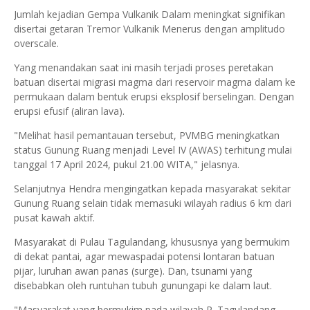
Jumlah kejadian Gempa Vulkanik Dalam meningkat signifikan
disertai getaran Tremor Vulkanik Menerus dengan amplitudo
overscale.
Yang menandakan saat ini masih terjadi proses peretakan
batuan disertai migrasi magma dari reservoir magma dalam ke
permukaan dalam bentuk erupsi eksplosif berselingan. Dengan
erupsi efusif (aliran lava).
"Melihat hasil pemantauan tersebut, PVMBG meningkatkan
status Gunung Ruang menjadi Level IV (AWAS) terhitung mulai
tanggal 17 April 2024, pukul 21.00 WITA," jelasnya.
Selanjutnya Hendra mengingatkan kepada masyarakat sekitar
Gunung Ruang selain tidak memasuki wilayah radius 6 km dari
pusat kawah aktif.
Masyarakat di Pulau Tagulandang, khususnya yang bermukim
di dekat pantai, agar mewaspadai potensi lontaran batuan
pijar, luruhan awan panas (surge). Dan, tsunami yang
disebabkan oleh runtuhan tubuh gunungapi ke dalam laut.
"Masyarakat yang bermukim pada wilayah P. Tagulandang