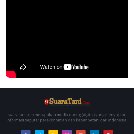
suaratani.com merupakan media daring (digital) yang menyajikan
informasi seputar perekonomian dan kabar petani dari Indonesia.