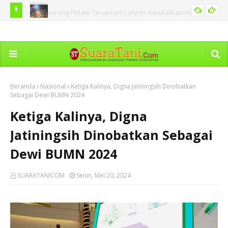
 Hama
BNPB Catat Peristiwa Kebakaran Hutan di Sejumlah Tanah
Ka
PERISTIWA
Air Termasuk di Sumut
Dim
Beranda
Nasional
Ketiga Kalinya, Digna Jatiningsih Dinobatkan
Sebagai Dewi BUMN 2024
Ketiga Kalinya, Digna
Jatiningsih Dinobatkan Sebagai
Dewi BUMN 2024
SUARATANICOM
Senin, Mei 20, 2024