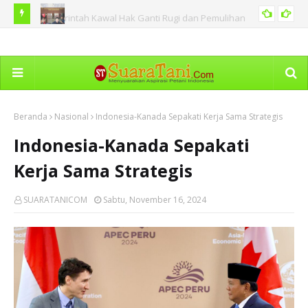
Indonesia Semakin Dilirik Jadi Destinasi Pramusim Klub-Klub
Gen
OLAHRAGA
Sepak Bola Dunia
Beranda
Nasional
Indonesia-Kanada Sepakati Kerja Sama Strategis
Indonesia-Kanada Sepakati
Kerja Sama Strategis
SUARATANICOM
Sabtu, November 16, 2024