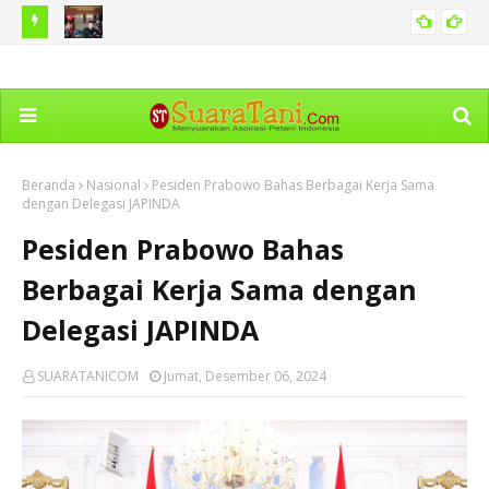
Indonesia Semakin Dilirik Jadi Destinasi Pramusim Klub-Klub
Gen
OLAHRAGA
Sepak Bola Dunia
Beranda
Nasional
Pesiden Prabowo Bahas Berbagai Kerja Sama
dengan Delegasi JAPINDA
Pesiden Prabowo Bahas
Berbagai Kerja Sama dengan
Delegasi JAPINDA
SUARATANICOM
Jumat, Desember 06, 2024