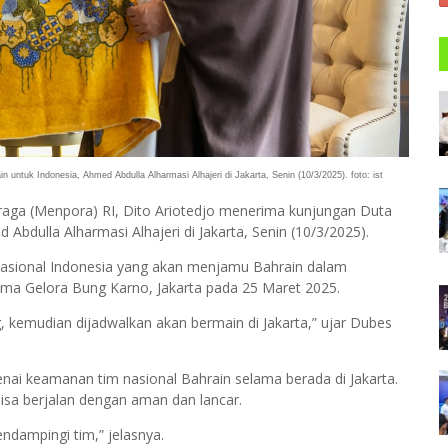
untuk Indonesia, Ahmed Abdulla Alharmasi Alhajeri di Jakarta, Senin (10/3/2025). foto: ist
aga (Menpora) RI, Dito Ariotedjo menerima kunjungan Duta
Abdulla Alharmasi Alhajeri di Jakarta, Senin (10/3/2025).
asional Indonesia yang akan menjamu Bahrain dalam
Utama Gelora Bung Karno, Jakarta pada 25 Maret 2025.
g, kemudian dijadwalkan akan bermain di Jakarta,” ujar Dubes
i keamanan tim nasional Bahrain selama berada di Jakarta.
bisa berjalan dengan aman dan lancar.
ndampingi tim,” jelasnya.