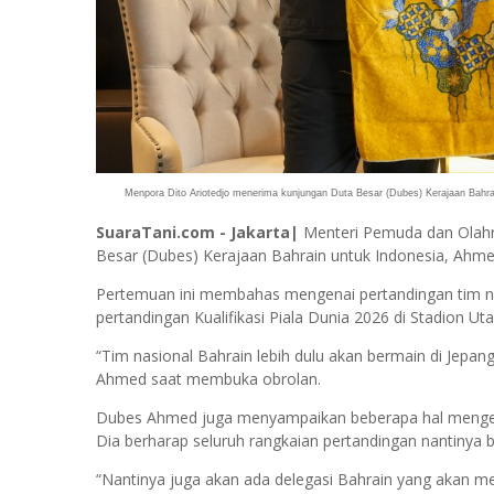
Menpora Dito Ariotedjo menerima kunjungan Duta Besar (Dubes) Kerajaan Bahrain 
SuaraTani.com - Jakarta|
Menteri Pemuda dan Olahr
Besar (Dubes) Kerajaan Bahrain untuk Indonesia, Ahmed 
Pertemuan ini membahas mengenai pertandingan tim n
pertandingan Kualifikasi Piala Dunia 2026 di Stadion 
“Tim nasional Bahrain lebih dulu akan bermain di Jepan
Ahmed saat membuka obrolan.
Dubes Ahmed juga menyampaikan beberapa hal mengena
Dia berharap seluruh rangkaian pertandingan nantinya 
“Nantinya juga akan ada delegasi Bahrain yang akan me