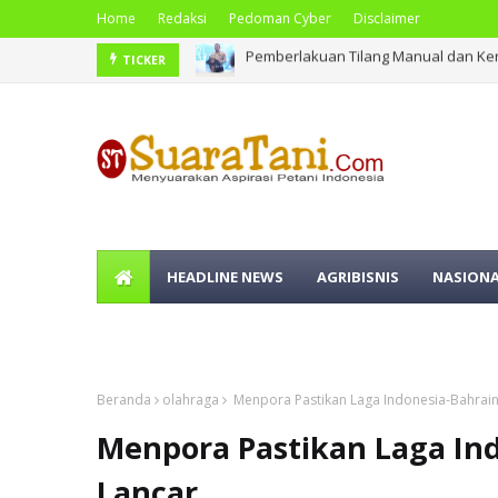
Home
Redaksi
Pedoman Cyber
Disclaimer
Pemberlakuan Tilang Manual dan Ke
Terkait Dugaan Pungutan di Luar Ket
TICKER
HEADLINE NEWS
AGRIBISNIS
NASION
OLAHRAGA
Beranda
olahraga
Menpora Pastikan Laga Indonesia-Bahrai
Menpora Pastikan Laga In
Lancar