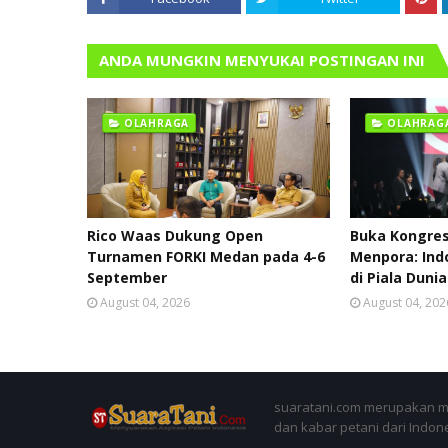
ANDA MUNGKIN MENYUKAI POSTINGAN INI
OLAHRAGA
OLAHRAG
Rico Waas Dukung Open
Buka Kongres 
Turnamen FORKI Medan pada 4-6
Menpora: Ind
September
di Piala Duni
August 04, 2026
August 04, 202
suaratani.com merupakan me
dan kabar petani dari Indon