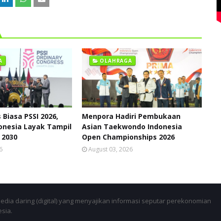
A
OLAHRAGA
Biasa PSSI 2026,
Menpora Hadiri Pembukaan
onesia Layak Tampil
Asian Taekwondo Indonesia
a 2030
Open Championships 2026
6
August 03, 2026
dia daring (digital) yang menyajikan informasi seputar perekonomian
esia.