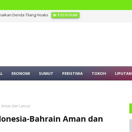
naikan Denda Tilang Hoaks
POLHUKAM
entuan, Rico Waas Nonaktifkan Lurah AUR
SUMUT
AL
EKONOMI
SUMUT
PERISTIWA
TOKOH
LIPUTAN
n Aman dan Lancar
donesia-Bahrain Aman dan