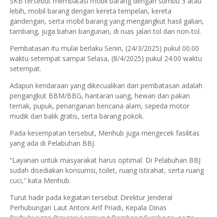
SKB tersebut membatasi mobil barang dengan sumbu 3 atau
lebih, mobil barang dengan kereta tempelan, kereta
gandengan, serta mobil barang yang mengangkut hasil galian,
tambang, juga bahan bangunan, di ruas jalan tol dan non-tol.
Pembatasan itu mulai berlaku Senin, (24/3/2025) pukul 00.00
waktu setempat sampai Selasa, (8/4/2025) pukul 24.00 waktu
setempat.
Adapun kendaraan yang dikecualikan dari pembatasan adalah
pengangkut BBM/BBG, hantaran uang, hewan dan pakan
ternak, pupuk, penanganan bencana alam, sepeda motor
mudik dan balik gratis, serta barang pokok.
Pada kesempatan tersebut, Menhub juga mengecek fasilitas
yang ada di Pelabuhan BBJ.
“Layanan untuk masyarakat harus optimal. Di Pelabuhan BBJ
sudah disediakan konsumsi, toilet, ruang istirahat, serta ruang
cuci,” kata Menhub.
Turut hadir pada kegiatan tersebut Direktur Jenderal
Perhubungan Laut Antoni Arif Priadi, Kepala Dinas