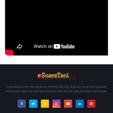
suaratani.com merupakan media daring (digital) yang menyajikan
informasi seputar perekonomian dan kabar petani dari Indonesia.