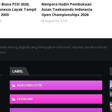
Biasa PSSI 2026,
Menpora Hadiri Pembukaan
onesia Layak Tampil
Asian Taekwondo Indonesia
a 2030
Open Championships 2026
6
August 03, 2026
dia daring (digital) yang menyajikan informasi seputar perekonomian
esia.
LABEL
h
AGROINDUSTRI
EKONOMI