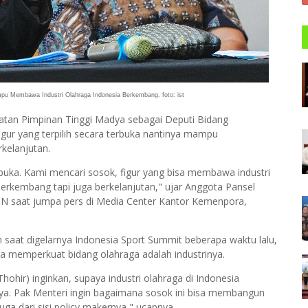
pu Membawa Industri Olahraga Indonesia Berkembang. foto: ist
abatan Pimpinan Tinggi Madya sebagai Deputi Bidang
gur yang terpilih secara terbuka nantinya mampu
kelanjutan.
erbuka. Kami mencari sosok, figur yang bisa membawa industri
erkembang tapi juga berkelanjutan," ujar Anggota Pansel
MN saat jumpa pers di Media Center Kantor Kemenpora,
saat digelarnya Indonesia Sport Summit beberapa waktu lalu,
sa memperkuat bidang olahraga adalah industrinya.
hohir) inginkan, supaya industri olahraga di Indonesia
ya. Pak Menteri ingin bagaimana sosok ini bisa membangun
juga dari sisi policy makernya," ucapnya.