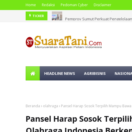
Home
Redaksi
Pedoman Cyber
Disclaimer
Pemprov Sumut Perkuat Pengelolaan 
TICKER
HEADLINE NEWS
AGRIBISNIS
NASION
OLAHRAGA
Beranda
olahraga
Pansel Harap Sosok Terpilih Mampu Bawa
Pansel Harap Sosok Terpil
Olahraga Indonesia Berk