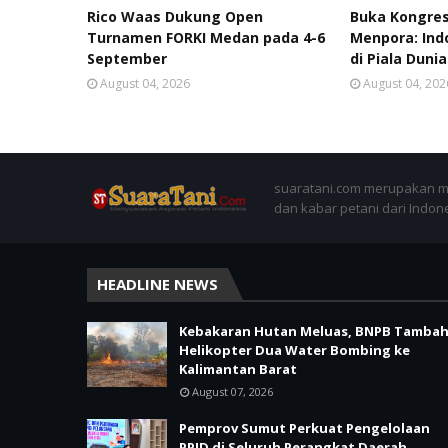
Rico Waas Dukung Open
Buka Kongres 
Turnamen FORKI Medan pada 4-6
Menpora: Ind
September
di Piala Duni
August 04, 2026
August 04, 202
suaratani.com merupakan me
dan kabar petani dari Indon
HEADLINE NEWS
Kebakaran Hutan Meluas, BNPB Tamba
Helikopter Dua Water Bombing ke
Kalimantan Barat
August 07, 2026
Pemprov Sumut Perkuat Pengelolaan
PPID di Seluruh Perangkat Daerah