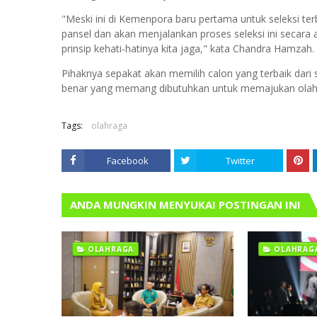
"Meski ini di Kemenpora baru pertama untuk seleksi te
pansel dan akan menjalankan proses seleksi ini secara ak
prinsip kehati-hatinya kita jaga," kata Chandra Hamzah.
Pihaknya sepakat akan memilih calon yang terbaik dari s
benar yang memang dibutuhkan untuk memajukan olahra
Tags:
olahraga
Facebook
Twitter
ANDA MUNGKIN MENYUKAI POSTINGAN INI
OLAHRAGA
OLAHRAG