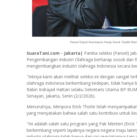
Pansel Deputi Kemenpora Harap Sosok Terpilih Mam
SuaraTani.com - Jakarta|
Panitia seleksi (Pansel) J
Pengembangan Industri Olahraga berharap sosok dan fi
mengembangkan industri olahraga Indonesia secara ber
"Intinya kami akan melihat seleksi ini dengan sangat t
olahraga Indonesia berkembang kedepan, tidak hanya b
Rabin Indrajad Hattari selaku Sekretaris Utama BP BU
Senayan, Jakarta, Senin (2/2/2026).
Menurutnya, Menpora Erick Thohir telah menyampaikan 
yang menyatakan bahwa salah satu kontribusi untuk bi
"Ini adalah salah satu program yang Pak Menteri (Erick T
berkembang seperti layaknya negara-negara maju lainn
industri olahraga tidak hanya dari sisi regulatornya tapi 