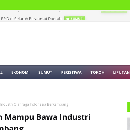
PPID di Seluruh Perangkat Daerah
SUMUT
AL
EKONOMI
SUMUT
PERISTIWA
TOKOH
LIPUTAN
 Industri Olahraga Indonesia Berkembang
ih Mampu Bawa Industri
embang