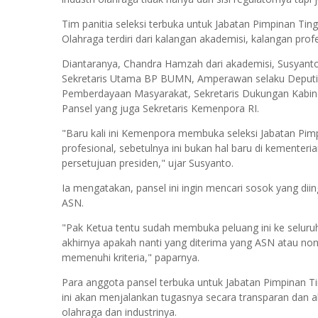
Tim panitia seleksi terbuka untuk Jabatan Pimpinan Ti
Olahraga terdiri dari kalangan akademisi, kalangan prof
Diantaranya, Chandra Hamzah dari akademisi, Susyanto d
Sekretaris Utama BP BUMN, Amperawan selaku Deput
Pemberdayaan Masyarakat, Sekretaris Dukungan Kabi
Pansel yang juga Sekretaris Kemenpora RI.
"Baru kali ini Kemenpora membuka seleksi Jabatan Pim
profesional, sebetulnya ini bukan hal baru di kementeria
persetujuan presiden," ujar Susyanto.
Ia mengatakan, pansel ini ingin mencari sosok yang diin
ASN.
"Pak Ketua tentu sudah membuka peluang ini ke seluruh
akhirnya apakah nanti yang diterima yang ASN atau non 
memenuhi kriteria," paparnya.
Para anggota pansel terbuka untuk Jabatan Pimpinan 
ini akan menjalankan tugasnya secara transparan da
olahraga dan industrinya.