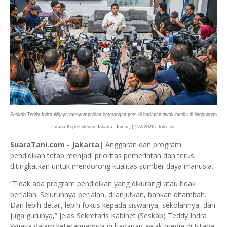
Seskab Teddy Indra Wijaya menyampaikan keterangan pers di hadapan awak media di lingkungan
Istana Kepresidenan Jakarta, Jumat, (27/2/2026). foto: ist
SuaraTani.com - Jakarta|
Anggaran dan program
pendidikan tetap menjadi prioritas pemerintah dan terus
ditingkatkan untuk mendorong kualitas sumber daya manusia.
“Tidak ada program pendidikan yang dikurangi atau tidak
berjalan. Seluruhnya berjalan, dilanjutkan, bahkan ditambah.
Dan lebih detail, lebih fokus kepada siswanya, sekolahnya, dan
juga gurunya,” jelas Sekretaris Kabinet (Seskab) Teddy Indra
Wijaya dalam keterangannya di hadapan awak media di Istana