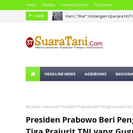
Home
Redaksi
Pedoman Cyber
Disclaimer
Hari I, “War” Undangan Upacara HUT 
Pemko Medan Sosialisasi Permendag
TICKER
HEADLINE NEWS
AGRIBISNIS
NASION
OLAHRAGA
Beranda
Nasional
Presiden Prabowo Beri Penghormatan Terak
Presiden Prabowo Beri Pe
Tiga Prajurit TNI yang Gug