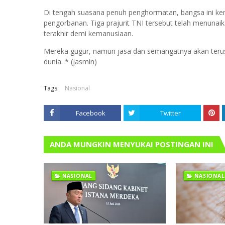
Di tengah suasana penuh penghormatan, bangsa ini kem
pengorbanan. Tiga prajurit TNI tersebut telah menunaika
terakhir demi kemanusiaan.
Mereka gugur, namun jasa dan semangatnya akan terus
dunia. * (jasmin)
Tags:
Nasional
Facebook
Twitter
ANDA MUNGKIN MENYUKAI POSTINGAN INI
NASIONAL
NASIONAL