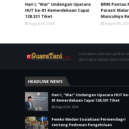
Hari I, “War” Undangan Upacara
BRIN Pantau 
HUT ke-81 Kemerdekaan Capai
Parasit Malar
128.331 Tiket
Munculnya Re
August 06, 2026
August 06, 202
suaratani.com merupakan me
dan kabar petani dari Indon
HEADLINE NEWS
Hari I, “War” Undangan Upacara HUT ke
81 Kemerdekaan Capai 128.331 Tiket
August 06, 2026
Pemko Medan Sosialisasi Permendagri
tentang Pedoman Pengelolaan