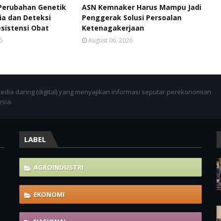
Perubahan Genetik
ASN Kemnaker Harus Mampu Jadi
ia dan Deteksi
Penggerak Solusi Persoalan
sistensi Obat
Ketenagakerjaan
6
August 06, 2026
dia daring (digital) yang menyajikan informasi seputar perekonomian
esia.
LABEL
-
AGROINDUSTRI
EKONOMI