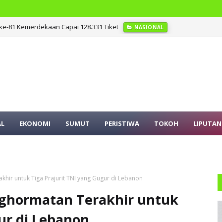
ke-81 Kemerdekaan Capai 128.331 Tiket
NASIONAL
ri tentang Pedoman Pengelolaan Pelayanan Informasi
SUMUT
AL
EKONOMI
SUMUT
PERISTIWA
TOKOH
LIPUTAN
hir untuk Tiga Prajurit TNI yang Gugur di Lebanon
nghormatan Terakhir untuk
ur di Lebanon