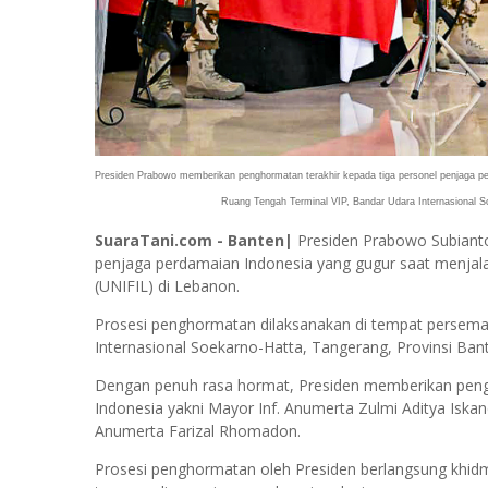
Presiden Prabowo memberikan penghormatan terakhir kepada tiga personel penjaga p
Ruang Tengah Terminal VIP, Bandar Udara Internasional Soe
SuaraTani.com - Banten|
Presiden Prabowo Subianto
penjaga perdamaian Indonesia yang gugur saat menjala
(UNIFIL) di Lebanon.
Prosesi penghormatan dilaksanakan di tempat persem
Internasional Soekarno-Hatta, Tangerang, Provinsi Bant
Dengan penuh rasa hormat, Presiden memberikan peng
Indonesia yakni Mayor Inf. Anumerta Zulmi Aditya Is
Anumerta Farizal Rhomadon.
Prosesi penghormatan oleh Presiden berlangsung khidma