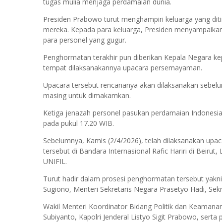
tugas mulia menjaga perdamaian dunia.
Presiden Prabowo turut menghampiri keluarga yang diti
mereka. Kepada para keluarga, Presiden menyampaika
para personel yang gugur.
Penghormatan terakhir pun diberikan Kepala Negara k
tempat dilaksanakannya upacara persemayaman.
Upacara tersebut rencananya akan dilaksanakan sebelu
masing untuk dimakamkan.
Ketiga jenazah personel pasukan perdamaian Indonesia
pada pukul 17.20 WIB.
Sebelumnya, Kamis (2/4/2026), telah dilaksanakan upa
tersebut di Bandara Internasional Rafic Hariri di Beir
UNIFIL.
Turut hadir dalam prosesi penghormatan tersebut yakni
Sugiono, Menteri Sekretaris Negara Prasetyo Hadi, Sekr
Wakil Menteri Koordinator Bidang Politik dan Keamanan
Subiyanto, Kapolri Jenderal Listyo Sigit Prabowo, serta 