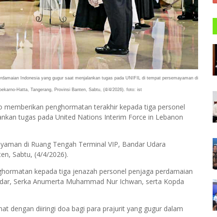
erdamaian Indonesia yang gugur saat menjalankan tugas pada UNIFIL di tempat persemayaman di
karno-Hatta, Tangerang, Provinsi Banten, Sabtu, (4/4/2026). foto: ist
 memberikan penghormatan terakhir kepada tiga personel
nkan tugas pada United Nations Interim Force in Lebanon
ayaman di Ruang Tengah Terminal VIP, Bandar Udara
en, Sabtu, (4/4/2026).
hormatan kepada tiga jenazah personel penjaga perdamaian
kandar, Serka Anumerta Muhammad Nur Ichwan, serta Kopda
t dengan diiringi doa bagi para prajurit yang gugur dalam