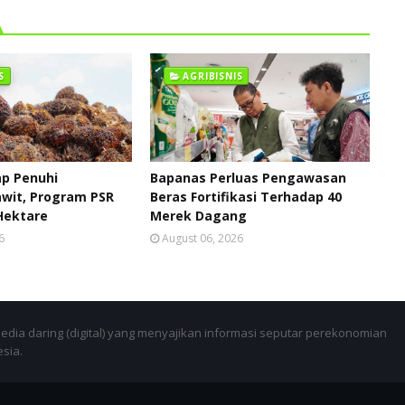
S
AGRIBISNIS
p Penuhi
Bapanas Perluas Pengawasan
wit, Program PSR
Beras Fortifikasi Terhadap 40
 Hektare
Merek Dagang
6
August 06, 2026
dia daring (digital) yang menyajikan informasi seputar perekonomian
esia.