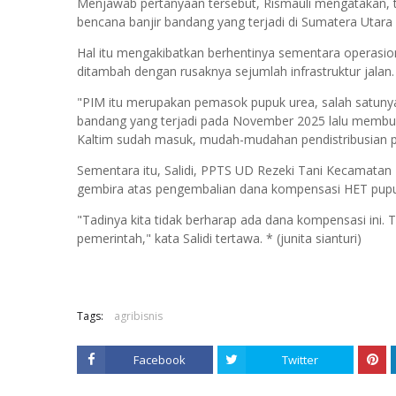
Menjawab pertanyaan tersebut, Rismauli mengatakan, te
bencana banjir bandang yang terjadi di Sumatera Utar
Hal itu mengakibatkan berhentinya sementara operasio
ditambah dengan rusaknya sejumlah infrastruktur jalan
"PIM itu merupakan pemasok pupuk urea, salah satuny
bandang yang terjadi pada November 2025 lalu membua
Kaltim sudah masuk, mudah-mudahan pendistribusian pupu
Sementara itu, Salidi, PPTS UD Rezeki Tani Kecamatan
gembira atas pengembalian dana kompensasi HET pupuk 
"Tadinya kita tidak berharap ada dana kompensasi ini.
pemerintah," kata Salidi tertawa. * (junita sianturi)
Tags:
agribisnis
Facebook
Twitter