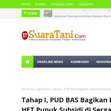
Home
Redaksi
Pedoman Cyber
Disclaimer
Mentan Dengar Keluhan Petani dan H
TICKER
HEADLINE NEWS
AGRIBISNIS
NASION
OLAHRAGA
Beranda
agribisnis
Tahap I, PUD BAS Bagikan Dana Kompensas
Tahap I, PUD BAS Bagikan
HET Pupuk Subsidi di Serga