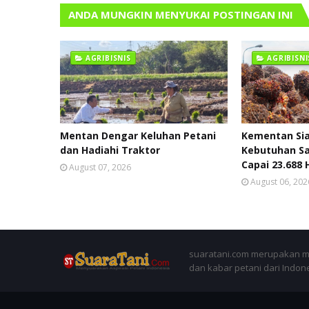
ANDA MUNGKIN MENYUKAI POSTINGAN INI
AGRIBISNIS
AGRIBISNI
Mentan Dengar Keluhan Petani
Kementan Sia
dan Hadiahi Traktor
Kebutuhan Sa
Capai 23.688
August 07, 2026
August 06, 202
suaratani.com merupakan me
dan kabar petani dari Indon