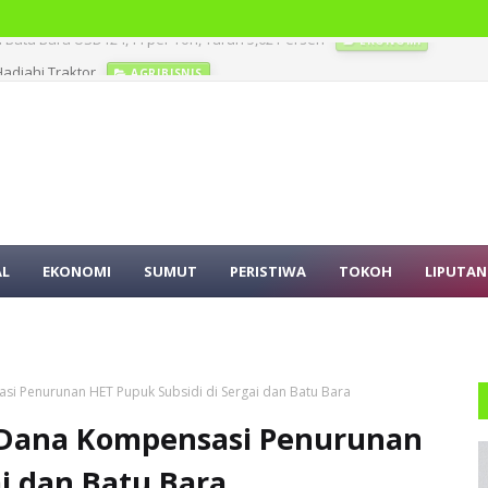
adiahi Traktor
AGRIBISNIS
AL
EKONOMI
SUMUT
PERISTIWA
TOKOH
LIPUTAN
i Penurunan HET Pupuk Subsidi di Sergai dan Batu Bara
 Dana Kompensasi Penurunan
i dan Batu Bara