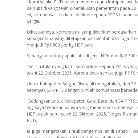
"Kami selaku PUD telah menerima dana kompensasi dar
bersubsidi yang telah diberlakukan pemerintah pada 22
ini, kompensasi itu kami berikan kepada PPTS binaan s
Sergai.
Dikatakannya, kompensasi yang diberikan berdasarkan s
sebagaimana yang ditetapkan pemerintah dan juga stok 
menjadi Rp1.800 per kg HET baru.
Sedangkan untuk pupuk subsidi jenis NPK dari Rp2.300 
"Selisih itulah yang kami kembalikan kepada PPTS yang 
yakni 22 Oktober 2025. Karena tidak semua juga PPTS mem
Untuk Kabupaten Sergai, Rismauli mengatakan, dari 
sebanyak 50 PPTS dengan jumlah kompensasi berbeda ti
"Sedangkan untuk Kabupaten Batu Bara, dari 34 PPTS 
lagi saya tekankan bahwa yang menerima kompensasi a
HET pupuk baru, yakni 22 Oktober 2025," tegas Rismau
PUD.
Ia juga mengatakan, untuk pengembalian di Tahap II w
kelengkapan administrasi dari tahap sebelumnya