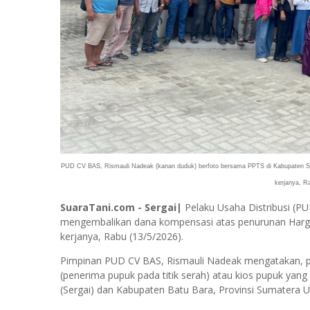
PUD CV BAS, Rismauli Nadeak (kanan duduk) berfoto bersama PPTS di Kabupaten Se
kerjanya, Ra
SuaraTani.com - Sergai|
Pelaku Usaha Distribusi (PU
mengembalikan dana kompensasi atas penurunan Harga E
kerjanya, Rabu (13/5/2026).
Pimpinan PUD CV BAS, Rismauli Nadeak mengatakan, p
(penerima pupuk pada titik serah) atau kios pupuk yan
(Sergai) dan Kabupaten Batu Bara, Provinsi Sumatera U