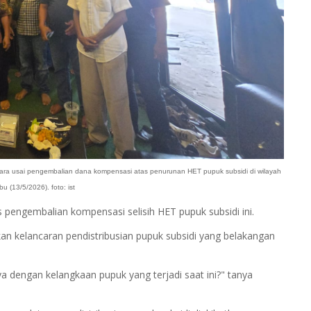
ra usai pengembalian dana kompensasi atas penurunan HET pupuk subsidi di wilayah
u (13/5/2026). foto: ist
pengembalian kompensasi selisih HET pupuk subsidi ini.
n kelancaran pendistribusian pupuk subsidi yang belakangan
a dengan kelangkaan pupuk yang terjadi saat ini?" tanya