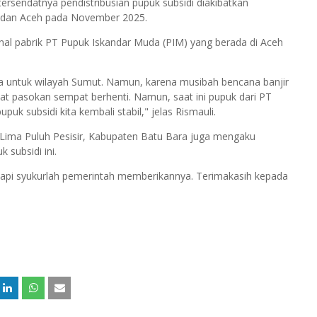
rsendatnya pendistribusian pupuk subsidi diakibatkan
a dan Aceh pada November 2025.
nal pabrik PT Pupuk Iskandar Muda (PIM) yang berada di Aceh
.
a untuk wilayah Sumut. Namun, karena musibah bencana banjir
t pasokan sempat berhenti. Namun, saat ini pupuk dari PT
k subsidi kita kembali stabil," jelas Rismauli.
 Lima Puluh Pesisir, Kabupaten Batu Bara juga mengaku
subsidi ini.
 Tapi syukurlah pemerintah memberikannya. Terimakasih kepada