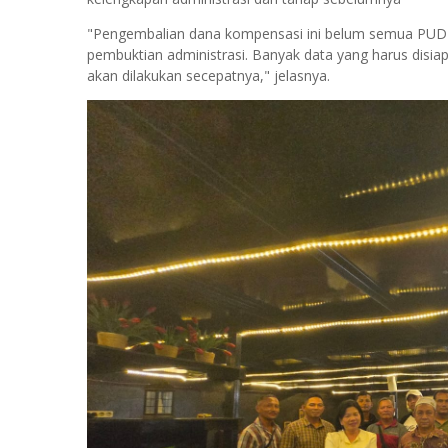
"Pengembalian dana kompensasi ini belum semua PUD
pembuktian administrasi. Banyak data yang harus disia
akan dilakukan secepatnya," jelasnya.