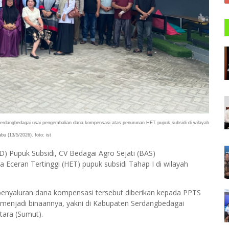
rdangbedagai usai pengembalian dana kompensasi atas penurunan HET pupuk subsidi di wilayah
bu (13/5/2026). foto: ist
D) Pupuk Subsidi, CV Bedagai Agro Sejati (BAS)
ceran Tertinggi (HET) pupuk subsidi Tahap I di wilayah
enyaluran dana kompensasi tersebut diberikan kepada PPTS
g menjadi binaannya, yakni di Kabupaten Serdangbedagai
tara (Sumut).