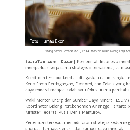
Sidang Komisi Bersama (SKB) ke-14 Indonesia-Rusia Bidang Kerja Sam
SuaraTani.com - Kazan|
Pemerintah Indonesia membu
memperluas kerja sama strategis internasional, termas
Komitmen tersebut kembali ditegaskan dalam rangkaia
Kerja Sama Perdagangan, Ekonomi, dan Teknik yang ber
daya mineral menjadi salah satu fokus utama pembaha
Wakil Menteri Energi dan Sumber Daya Mineral (ESDM) 
Koordinator Bidang Perekonomian Airlangga Hartarto 
Minister Federasi Rusia Denis Manturov.
Pertemuan tersebut menjadi forum strategis kedua nega
prioritas, termasuk energi dan sumber daya mineral.