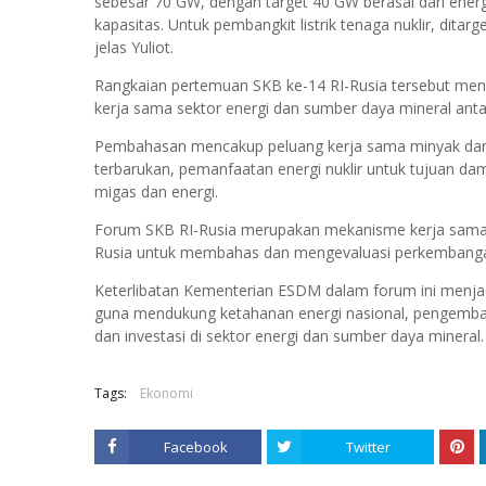
sebesar 70 GW, dengan target 40 GW berasal dari energ
kapasitas. Untuk pembangkit listrik tenaga nuklir, dit
jelas Yuliot.
Rangkaian pertemuan SKB ke-14 RI-Rusia tersebut men
kerja sama sektor energi dan sumber daya mineral ant
Pembahasan mencakup peluang kerja sama minyak dan
terbarukan, pemanfaatan energi nuklir untuk tujuan damai
migas dan energi.
Forum SKB RI-Rusia merupakan mekanisme kerja sama b
Rusia untuk membahas dan mengevaluasi perkembangan 
Keterlibatan Kementerian ESDM dalam forum ini menjad
guna mendukung ketahanan energi nasional, pengembanga
dan investasi di sektor energi dan sumber daya mineral.
Tags:
Ekonomi
Facebook
Twitter