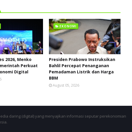
EKONOMI
ies 2026, Menko
Presiden Prabowo Instruksikan
emerintah Perkuat
Bahlil Percepat Penanganan
onomi Digital
Pemadaman Listrik dan Harga
BBM
6
August 05, 2026
dia daring (digital) yang menyajikan informasi seputar perekonomian
esia.