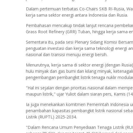
Dalam pertemuan terbatas Co-Chairs SKB RI-Rusia, 
kerja sama sektor energi antara Indonesia dan Rusia.
Pembahasan mencakup tindak lanjut rencana pembeli
Grass Root Refinery (GRR) Tuban, hingga kerja sama ene
Sementara itu, pada sesi Plenary Sidang Komisi Bers
penguatan investasi dan kerja sama teknologi energi 
nasional dan transisi menuju energi bersih.
Menurutnya, kerja sama di sektor energi (dengan Rusia)
hulu minyak dan gas bumi dan kilang minyak, ketenagali
pengembangan pembangkit listrik tenaga nuklir modular
"Hal ini sejalan dengan prioritas nasional dalam memp
maupun listrik," ujar Yuliot dalam siaran pers, Kamis (14
Ia juga menekankan komitmen Pemerintah Indonesia u
penambahan kapasitas pembangkit listrik nasional s
Listrik (RUPTL) 2025-2034.
"Dalam Rencana Umum Penyediaan Tenaga Listrik (RUP