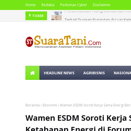
Home
Redaksi
Pedoman Cyber
Disclaimer
Terkait Dugaan Pungutan di Luar Ket
TICKER
HEADLINE NEWS
AGRIBISNIS
NASION
OLAHRAGA
Beranda
Ekonomi
Wamen ESDM Soroti Kerja Sama Energi Bers
Wamen ESDM Soroti Kerja 
Ketahanan Energi di Forum