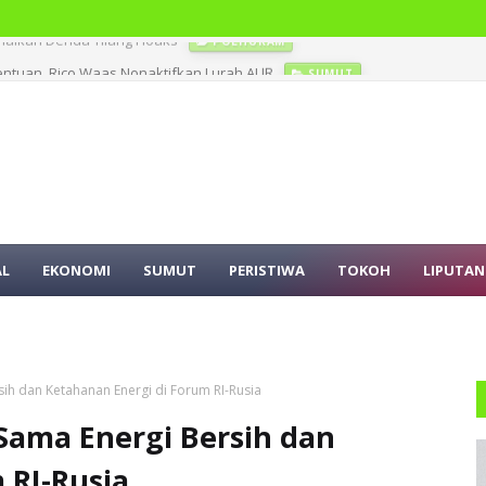
entuan, Rico Waas Nonaktifkan Lurah AUR
SUMUT
AL
EKONOMI
SUMUT
PERISTIWA
TOKOH
LIPUTAN
ih dan Ketahanan Energi di Forum RI-Rusia
Sama Energi Bersih dan
 RI-Rusia