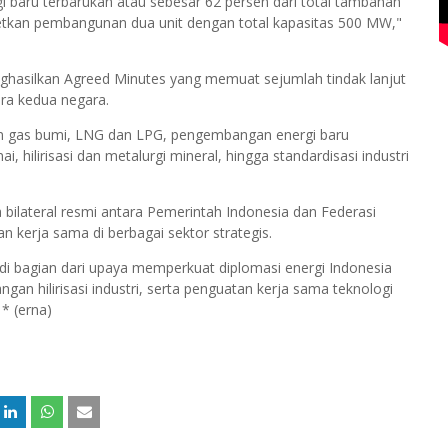
i baru terbarukan atau sebesar 62 persen dari total tambahan
argetkan pembangunan dua unit dengan total kapasitas 500 MW,"
ghasilkan Agreed Minutes yang memuat sejumlah tindak lanjut
ara kedua negara.
 gas bumi, LNG dan LPG, pengembangan energi baru
, hilirisasi dan metalurgi mineral, hingga standardisasi industri
ilateral resmi antara Pemerintah Indonesia dan Federasi
kerja sama di berbagai sektor strategis.
i bagian dari upaya memperkuat diplomasi energi Indonesia
n hilirisasi industri, serta penguatan kerja sama teknologi
 * (erna)