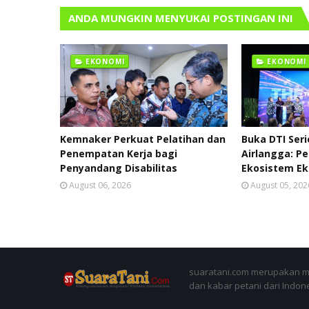
ANDA MUNGKIN MENYUKAI POSTINGAN INI
EKONOMI
EKONOMI
Kemnaker Perkuat Pelatihan dan
Buka DTI Ser
Penempatan Kerja bagi
Airlangga: P
Penyandang Disabilitas
Ekosistem Ek
August 06, 2026
August 05, 202
suaratani.com merupakan me
dan kabar petani dari Indon