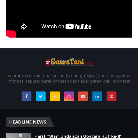
suaratani.com merupakan media daring (digital) yang menyajikan
informasi seputar perekonomian dan kabar petani dari Indonesia.
HEADLINE NEWS
Hari I, “War” Undangan Upacara HUT ke-81