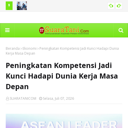
si Pasien
ASN Kemnaker Harus Mampu Jadi Penggerak Solusi
Kem
NASIONAL
Persoalan Ketenagakerjaan
Age
Beranda
Ekonomi
Peningkatan Kompetensi Jadi Kunci Hadapi Dunia
Kerja Masa Depan
Peningkatan Kompetensi Jadi
Kunci Hadapi Dunia Kerja Masa
Depan
SUARATANICOM
Selasa, Juli 07, 2026