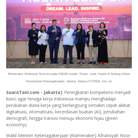
Wamenaker Afriansyah Noorcara pada ASEAN Leader: Dream, Lead, Inspire di Gedung Vokasi
Kementerian Ketenagakerjaan, Jakarta, Selasa (7/7/2026). foto: ist
SuaraTani.com - Jakarta|
Peningkatan kompetensi menjadi
kunci agar tenaga kerja Indonesia mampu menghadapi
perubahan dunia kerja yang berlangsung semakin cepat akibat
digitalisasi, otomatisasi, kecerdasan buatan (AI), perubahan
demografi, hingga transisi menuju ekonomi hijau (green
economy).
Wakil Menteri Ketenagakerjaan (Wamenaker) Afriansyah Noor