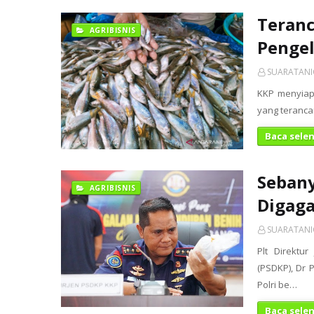
Teranc
AGRIBISNIS
Pengel
SUARATAN
KKP menyiap
yang teranca
Baca sele
Sebany
AGRIBISNIS
Digaga
SUARATAN
Plt Direktu
(PSDKP), Dr
Polri be…
Baca sele