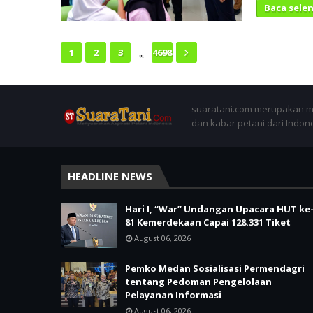
Baca sele
...
1
2
3
4698
suaratani.com merupakan me
dan kabar petani dari Indon
HEADLINE NEWS
Hari I, “War” Undangan Upacara HUT ke
81 Kemerdekaan Capai 128.331 Tiket
August 06, 2026
Pemko Medan Sosialisasi Permendagri
tentang Pedoman Pengelolaan
Pelayanan Informasi
August 06, 2026