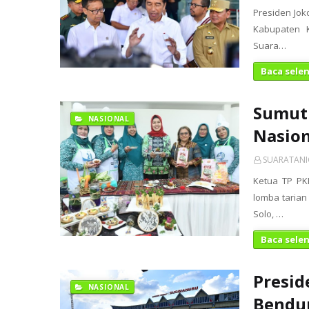
Presiden Jo
Kabupaten K
Suara…
Baca sele
Sumut 
NASIONAL
Nasion
SUARATAN
Ketua TP PK
lomba tarian
Solo, …
Baca sele
Presid
NASIONAL
Bendu