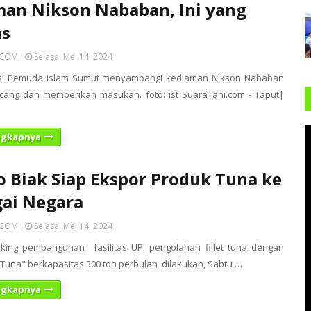
an Nikson Nababan, Ini yang
as
ICOM
Selasa, Mei 14, 2024
iansi Pemuda Islam Sumut menyambangi kediaman Nikson Nababan
cang dan memberikan masukan. foto: ist SuaraTani.com - Taput|
ngkapnya
 Biak Siap Ekspor Produk Tuna ke
ai Negara
ICOM
Selasa, Mei 14, 2024
king pembangunan fasilitas UPI pengolahan fillet tuna dengan
Tuna" berkapasitas 300 ton perbulan dilakukan, Sabtu …
ngkapnya