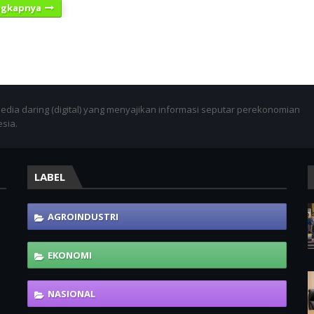
ngkapnya
dia daring (digital) yang menyajikan informasi seputar perekonomian
esia.
LABEL
-
AGROINDUSTRI
EKONOMI
NASIONAL