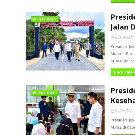
Presid
NASIONAL
Jalan 
SUARATAN
Presiden Jo
Muna Barat
SuaraTani.c
Baca sele
Presid
NASIONAL
Keseha
SUARATAN
Presiden Jo
M.Kes di Kabu