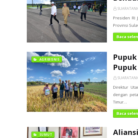
SUARATAN
Presiden RI 
Provinsi Sula
Baca sele
Pupuk 
AGRIBISNIS
Pupuk 
SUARATAN
Direktur Uta
dengan peta
Timur…
Baca sele
Alians
SUMUT