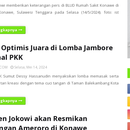
kowi memberikan keterangan pers di BLUD Rumah Sakit Konawe di
onawe, Sulawesi Tenggara pada Selasa (14/5/2024). foto: ist
ngkapnya
Optimis Juara di Lomba Jambore
al PKK
ICOM
Selasa, Mei 14, 2024
K Sumut Dessy Hassanudin menyaksikan lomba memasak serta
 tari kreasi dengan tema cuci tangan di Taman Balekambang Kota
ngkapnya
en Jokowi akan Resmikan
ngan Ameroro di Konawe