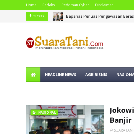
Home
Redaksi
Pedoman Cyber
Disclaimer
Bapanas Perluas Pengawasan Beras 
TICKER
HEADLINE NEWS
AGRIBISNIS
NASION
OLAHRAGA
Jokowi
NASIONAL
Banjir
SUARATAN