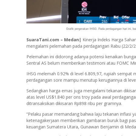
Grafik pergerakan IHSG. Pada perdagangan hari ini, b
SuaraTani.com – Medan|
Kinerja Indeks Harga Saha
mengalami pelemahan pada perdagangan Rabu (22/2/2
Pelemahan ini didorong adanya potensi kenaikan bun
Sentral AS belum memberikan testimoni atau FOMC Mi
IHSG melemah 0.92% di level 6.809,97, rupiah sempat m
perdagangan sore mampu menutup kerugiannya di level 
Sedangkan harga emas juga mengalami tekanan dikisar
atas level US$1.840 per ons troy pada awal perdagangan
ditransaksikan dikisaran Rp898 ribu per gramnya.
“Pelaku pasar memandang bahwa laju tekanan inflasi y
ketenagakerjaan memberikan gambaran buruk bagi pasar
keuangan Sumatera Utara, Gunawan Benjamin di Medan