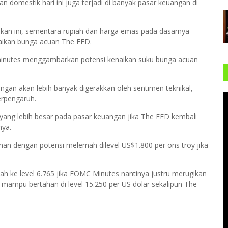
omestik hari ini juga terjadi di banyak pasar keuangan di
ekan ini, sementara rupiah dan harga emas pada dasarnya
aikan bunga acuan The FED.
C minutes menggambarkan potensi kenaikan suku bunga acuan
gan akan lebih banyak digerakkan oleh sentimen teknikal,
berpengaruh.
yang lebih besar pada pasar keuangan jika The FED kembali
nya.
anan dengan potensi melemah dilevel US$1.800 per ons troy jika
mah ke level 6.765 jika FOMC Minutes nantinya justru merugikan
mampu bertahan di level 15.250 per US dolar sekalipun The