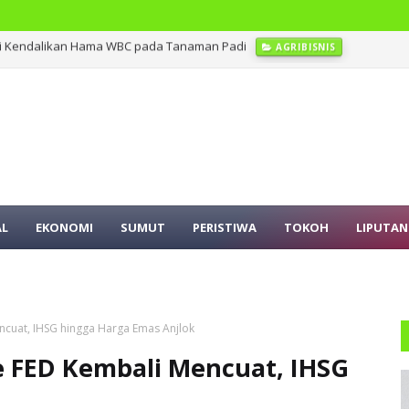
Ini Kendalikan Hama WBC pada Tanaman Padi
AGRIBISNIS
an di Sejumlah Tanah Air Termasuk di Sumut
PERISTIWA
AL
EKONOMI
SUMUT
PERISTIWA
TOKOH
LIPUTAN
ncuat, IHSG hingga Harga Emas Anjlok
e FED Kembali Mencuat, IHSG