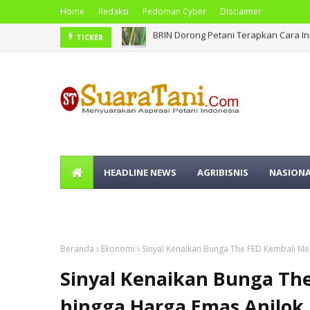
Home
Redaksi
Pedoman Cyber
Disclaimer
BRIN Dorong Petani Terapkan Cara 
BNPB Catat Peristiwa Kebakaran Hut
TICKER
HEADLINE NEWS
AGRIBISNIS
NASION
OLAHRAGA
Beranda
Ekonomi
Sinyal Kenaikan Bunga The FED Kembali Me
Sinyal Kenaikan Bunga Th
hingga Harga Emas Anjlok