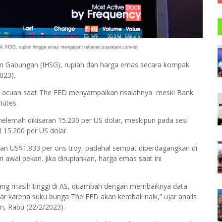
aik IHSG, rupiah hingga emas mengalami tekanan.suaratani.com-ist
m Gabungan (IHSG), rupiah dan harga emas secara kompak
023).
ga acuan saat The FED menyampaikan risalahnya meski Bank
nutes.
elemah dikisaran 15.230 per US dolar, meskipun pada sesi
15.200 per US dolar.
an US$1.833 per ons troy, padahal sempat diperdagangkan di
 awal pekan. Jika dirupiahkan, harga emas saat ini
ang masih tinggi di AS, ditambah dengan membaiknya data
 karena suku bunga The FED akan kembali naik,” ujar analis
, Rabu (22/2/2023).