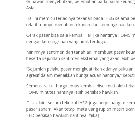
Gunawan menyebutkan, pelemahan pada pasar keuangan d
Asia.
Hal ini memicu terjadinya tekanan pada IHSG selama p
relatif mampu menahan tekanan dari kemungkinan ken
Gerak pasar bisa saja kembali liar jika nantinya FOM
dengan kemungkinan yang tidak terduga.
Minimnya sentimen dari tanah air, membuat pasar keuan
beserta sejumlah sentimen eksternal yang akan lebih 
“Sejumlah pelaku pasar mengkuatirkan adanya pukulan 
agresif dalam menaikkan bunga acuan nantinya,” sebut
Sementara itu, harga emas kembali diselimuti oleh tek
FOMC minutes nantinya lebih bersikap hawkish.
Di sisi lain, secara teknikal IHSG juga berpeluang mele
pasar saham. Akan tetapi mata uang rupiah masih akan 
FED bersikap hawkish nantinya. *(ika)