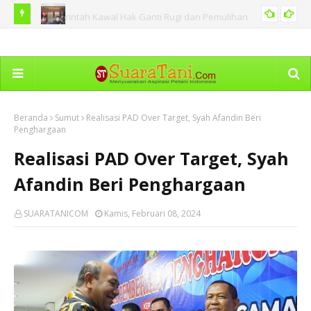
Indonesia Semakin Dilirik Jadi Destinasi Pramusim Klub-Klub
Gen
OLAHRAGA
Sepak Bola Dunia
Beranda
Sumut
Realisasi PAD Over Target, Syah Afandin Beri
Penghargaan
Realisasi PAD Over Target, Syah
Afandin Beri Penghargaan
SUARATANICOM
Kamis, Februari 08, 2024