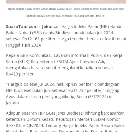
Harga Indeks Pasar (HIP) Bahan Bakar Nabati (BBN) jenis Biodiesel untuk bulan Juli 2024 naik
sebesar Rp429 per liter atau menjadi Rp12.161 per liter. foto: ist
SuaraTani.com - Jakarta|
Harga Indeks Pasar (HIP) Bahan
Bakar Nabati (BBN) jenis Biodiesel untuk bulan Juli 2024
sebesar Rp12.161 per liter. Harga tersebut berlaku efektif mulai
tanggal 1 Juli 2024.
Kepala Biro Komunikasi, Layanan Informasi Publik, dan Kerja
Sama (KLIK) Kementerian ESDM Agus Cahyono Adi,
mengatakan hara tersebut mengalami kenaikan sebesar
Rp429 per liter.
"Harga biodiesel Juli 2024, naik Rp439 per liter dibandingkan
HIP Biodiesel bulan Juni sebesar Rp11.732 per liter," ungkap
Agus dalam siaran pers yang dikutip, Senin (8/7/2024) di
Jakarta.
Adapun besaran HIP BBN jenis Biodiesel dihitung berdasarkan
ketentuan Diktum Kesatu Keputusan Menteri ESDM Nomor
3.K/EK.05/DJE/2024. Tentang Harga Indeks Pasar Bahan Bakar
Nabati Jenis Biodiesel yang Dicampurkan ke Dalam Bahan