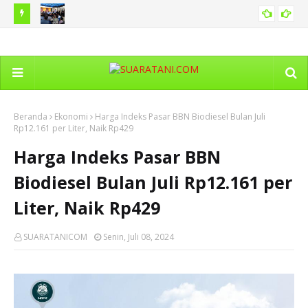
 Traktor
DPRD Sumut Apresiasi Bobby Nasution Berkantor di Nias,
Pe
SUMUT
Anggaran Pembangunan Hampir Rp500 Miliar
Km 
Beranda
Ekonomi
Harga Indeks Pasar BBN Biodiesel Bulan Juli
Rp12.161 per Liter, Naik Rp429
Harga Indeks Pasar BBN
Biodiesel Bulan Juli Rp12.161 per
Liter, Naik Rp429
SUARATANICOM
Senin, Juli 08, 2024