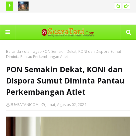
 Hama
BNPB Catat Peristiwa Kebakaran Hutan di Sejumlah Tanah
Ka
PERISTIWA
Air Termasuk di Sumut
Dim
Beranda
olahraga
PON Semakin Dekat, KONI dan Dispora Sumut
Diminta Pantau Perkembangan Atlet
PON Semakin Dekat, KONI dan
Dispora Sumut Diminta Pantau
Perkembangan Atlet
SUARATANICOM
Jumat, Agustus 02, 2024