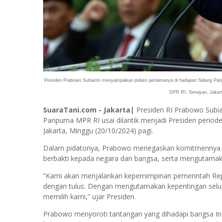
Presiden Prabowo Subianto menyampaikan pidato pertamanya di hadapan Sidang Pari
DPR RI, Senayan, Jakarta
SuaraTani.com - Jakarta|
Presiden RI Prabowo Subi
Paripurna MPR RI usai dilantik menjadi Presiden peri
Jakarta, Minggu (20/10/2024) pagi.
Dalam pidatonya, Prabowo menegaskan komitmennya 
berbakti kepada negara dan bangsa, serta mengutamaka
“Kami akan menjalankan kepemimpinan pemerintah Rep
dengan tulus. Dengan mengutamakan kepentingan selur
memilih kami,” ujar Presiden.
Prabowo menyoroti tantangan yang dihadapi bangsa Indo