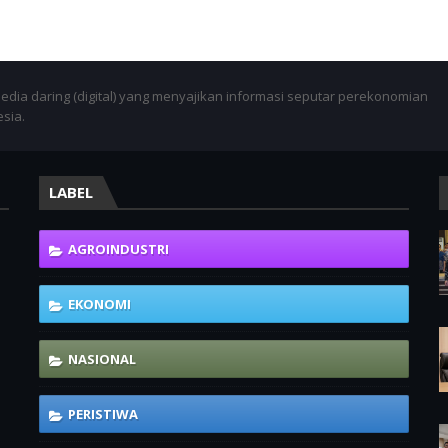
dia daring (digital) yang menyajikan informasi seputar perekonomian
esia.
LABEL
-
AGROINDUSTRI
EKONOMI
NASIONAL
PERISTIWA