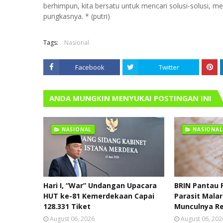
berhimpun, kita bersatu untuk mencari solusi-solusi, me
pungkasnya. * (putri)
Tags:
Nasional
Facebook
Twitter
ANDA MUNGKIN MENYUKAI POSTINGAN INI
NASIONAL
NASIONAL
Hari I, “War” Undangan Upacara
BRIN Pantau 
HUT ke-81 Kemerdekaan Capai
Parasit Malar
128.331 Tiket
Munculnya Re
August 06, 2026
August 06, 202