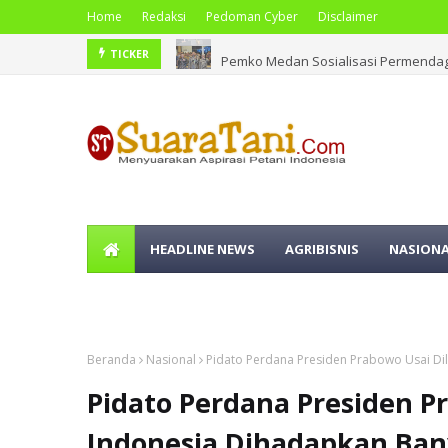
Home
Redaksi
Pedoman Cyber
Disclaimer
Pemko Medan Sosialisasi Permendag
TICKER
HEADLINE NEWS
AGRIBISNIS
NASION
OLAHRAGA
Beranda
Nasional
Pidato Perdana Presiden Prabowo Usai Di
Pidato Perdana Presiden Pr
Indonesia Dihadapkan Ba