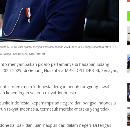
purna MPR RI usai dilantik menjadi Presiden periode 2024-2029, di Gedung Nusantara MPR-DPD-
, Minggu (20/10/2024) pagi. foto: ist
anto menyampaikan pidato pertamanya di hadapan Sidang
ode 2024-2029, di Gedung Nusantara MPR-DPD-DPR RI, Senayan,
untuk memimpin Indonesia dengan penuh tanggung jawab,
n kepentingan seluruh rakyat Indonesia.
ublik Indonesia, kepemimpinan negara dan bangsa Indonesia
uh rakyat Indonesia, termasuk mereka-mereka yang tidak
nesia, baik dari luar maupun dari dalam negeri. Di tengah