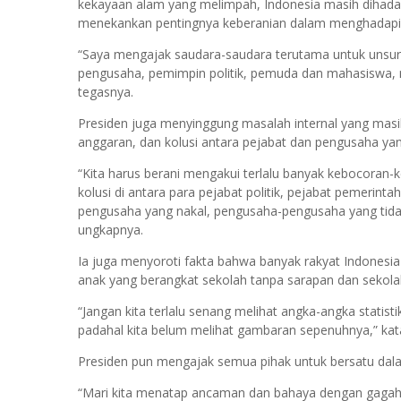
kekayaan alam yang melimpah, Indonesia masih dihad
menekankan pentingnya keberanian dalam menghadapi 
“Saya mengajak saudara-saudara terutama untuk unsur 
pengusaha, pemimpin politik, pemuda dan mahasiswa, m
tegasnya.
Presiden juga menyinggung masalah internal yang mas
anggaran, dan kolusi antara pejabat dan pengusaha yang 
“Kita harus berani mengakui terlalu banyak kebocoran
kolusi di antara para pejabat politik, pejabat pemerin
pengusaha yang nakal, pengusaha-pengusaha yang tidak pat
ungkapnya.
Ia juga menyoroti fakta bahwa banyak rakyat Indonesia
anak yang berangkat sekolah tanpa sarapan dan sekolah
“Jangan kita terlalu senang melihat angka-angka statist
padahal kita belum melihat gambaran sepenuhnya,” kat
Presiden pun mengajak semua pihak untuk bersatu dala
“Mari kita menatap ancaman dan bahaya dengan gagah, m