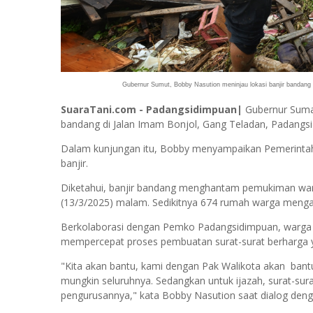
Gubernur Sumut, Bobby Nasution meninjau lokasi banjir bandang 
SuaraTani.com - Padangsidimpuan|
Gubernur Suma
bandang di Jalan Imam Bonjol, Gang Teladan, Padangsi
Dalam kunjungan itu, Bobby menyampaikan Pemerinta
banjir.
Diketahui, banjir bandang menghantam pemukiman war
(13/3/2025) malam. Sedikitnya 674 rumah warga mengal
Berkolaborasi dengan Pemko Padangsidimpuan, warga j
mempercepat proses pembuatan surat-surat berharga ya
"Kita akan bantu, kami dengan Pak Walikota akan bant
mungkin seluruhnya. Sedangkan untuk ijazah, surat-sura
pengurusannya," kata Bobby Nasution saat dialog deng