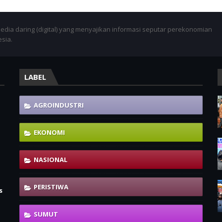
dia daring (digital) yang menyajikan informasi seputar perekonomian
esia.
LABEL
AGROINDUSTRI
EKONOMI
NASIONAL
PERISTIWA
s
SUMUT