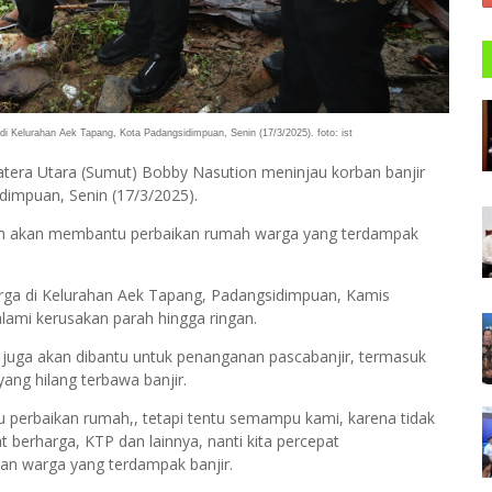
di Kelurahan Aek Tapang, Kota Padangsidimpuan, Senin (17/3/2025). foto: ist
tera Utara (Sumut) Bobby Nasution meninjau korban banjir
dimpuan, Senin (17/3/2025).
h akan membantu perbaikan rumah warga yang terdampak
ga di Kelurahan Aek Tapang, Padangsidimpuan, Kamis
ami kerusakan parah hingga ringan.
uga akan dibantu untuk penanganan pascabanjir, termasuk
ng hilang terbawa banjir.
u perbaikan rumah,, tetapi tentu semampu kami, karena tidak
t berharga, KTP dan lainnya, nanti kita percepat
an warga yang terdampak banjir.