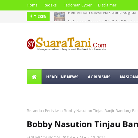
Home
Redaksi
Pedoman Cyber
Disclaimer
Indonesia Semakin Dilirik Jadi Desti
TICKER
HEADLINE NEWS
AGRIBISNIS
NASION
OLAHRAGA
Beranda
Peristiwa
Bobby Nasution Tinjau Banjir Bandang P
Bobby Nasution Tinjau Ba
SUARATANICOM
Selasa, Maret 18, 2025