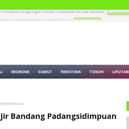
nasi Pramusim Klub-Klub Sepak Bola Dunia
OLAHRAGA
AL
EKONOMI
SUMUT
PERISTIWA
TOKOH
LIPUTAN
adangsidimpuan
njir Bandang Padangsidimpuan