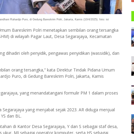
andhani Rahardjo Puro, di Gedung Bareskrim Polri, Jakarta, Kamis (10/4/2025). foto: ist
 Umum Bareskrim Polri menetapkan sembilan orang tersangka
(SHM) di wilayah Pagar Laut, Desa Segarajaya, Kecamatan
g dihadiri oleh penyidik, pengawas penyidikan (wassidik), dan
mbilan orang tersangka,” kata Direktur Tindak Pidana Umum
hardjo Puro, di Gedung Bareskrim Polri, Jakarta, Kamis
garajaya, yang menandatangani formulir PM 1 dalam proses
a Segarajaya yang menjabat sejak 2023. AR diduga menjual
l YS dan BL.
tahan di Kantor Desa Segarajaya, Y dan S sebagai staf desa,
s ukur, MJ sebagai operator komputer, serta HS sebagai