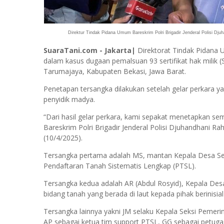
Direktur Tindak Pidana Umum Bareskrim Polri Brigadir Jenderal Polisi Djuh
SuaraTani.com - Jakarta|
Direktorat Tindak Pidana
dalam kasus dugaan pemalsuan 93 sertifikat hak milik 
Tarumajaya, Kabupaten Bekasi, Jawa Barat.
Penetapan tersangka dilakukan setelah gelar perkara yan
penyidik madya.
“Dari hasil gelar perkara, kami sepakat menetapkan se
Bareskrim Polri Brigadir Jenderal Polisi Djuhandhani Ra
(10/4/2025).
Tersangka pertama adalah MS, mantan Kepala Desa Se
Pendaftaran Tanah Sistematis Lengkap (PTSL).
Tersangka kedua adalah AR (Abdul Rosyid), Kepala Des
bidang tanah yang berada di laut kepada pihak berinisia
Tersangka lainnya yakni JM selaku Kepala Seksi Pemerin
AP sebagai ketua tim support PTSL, GG sebagai petuga