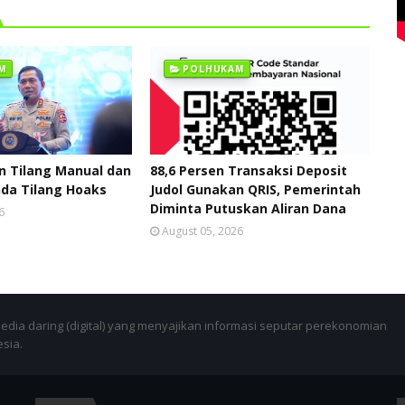
M
POLHUKAM
 Tilang Manual dan
88,6 Persen Transaksi Deposit
da Tilang Hoaks
Judol Gunakan QRIS, Pemerintah
Diminta Putuskan Aliran Dana
6
August 05, 2026
dia daring (digital) yang menyajikan informasi seputar perekonomian
esia.