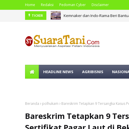
Home
Redaksi
Pedoman Cyber
Disclaimer
Kemnaker dan Indo-Rama Beri Bantu
TICKER
HEADLINE NEWS
AGRIBISNIS
NASION
OLAHRAGA
Beranda
polhukam
Bareskrim Tetapkan 9 Tersangka Kasus Pem
Bareskrim Tetapkan 9 Ter
Sertifikat Pagar Laut di Be