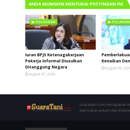
ANDA MUNGKIN MENYUKAI POSTINGAN INI
POLHUKAM
POLHUKA
Iuran BPJS Ketenagakerjaan
Pemberlakuan
Pekerja Informal Diusulkan
Kenaikan Den
Ditanggung Negara
August 06, 202
August 07, 2026
suaratani.com merupakan me
dan kabar petani dari Indon