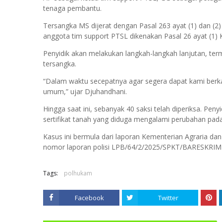
tenaga pembantu.
Tersangka MS dijerat dengan Pasal 263 ayat (1) dan (
anggota tim support PTSL dikenakan Pasal 26 ayat (1)
Penyidik akan melakukan langkah-langkah lanjutan, te
tersangka.
“Dalam waktu secepatnya agar segera dapat kami berka
umum,” ujar Djuhandhani.
Hingga saat ini, sebanyak 40 saksi telah diperiksa. Peny
sertifikat tanah yang diduga mengalami perubahan pad
Kasus ini bermula dari laporan Kementerian Agraria 
nomor laporan polisi LPB/64/2/2025/SPKT/BARESKRIM P
Tags:
polhukam
Facebook
Twitter