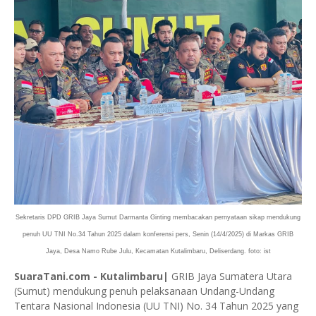
Sekretaris DPD GRIB Jaya Sumut Darmanta Ginting membacakan pernyataan sikap mendukung
penuh UU TNI No.34 Tahun 2025 dalam konferensi pers, Senin (14/4/2025) di Markas GRIB
Jaya, Desa Namo Rube Julu, Kecamatan Kutalimbaru, Deliserdang. foto: ist
SuaraTani.com - Kutalimbaru|
GRIB Jaya Sumatera Utara
(Sumut) mendukung penuh pelaksanaan Undang-Undang
Tentara Nasional Indonesia (UU TNI) No. 34 Tahun 2025 yang