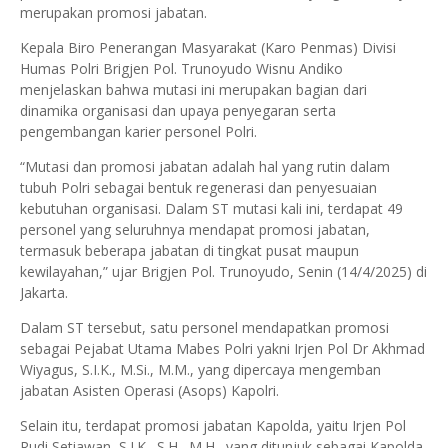
merupakan promosi jabatan.
Kepala Biro Penerangan Masyarakat (Karo Penmas) Divisi
Humas Polri Brigjen Pol. Trunoyudo Wisnu Andiko
menjelaskan bahwa mutasi ini merupakan bagian dari
dinamika organisasi dan upaya penyegaran serta
pengembangan karier personel Polri.
“Mutasi dan promosi jabatan adalah hal yang rutin dalam
tubuh Polri sebagai bentuk regenerasi dan penyesuaian
kebutuhan organisasi. Dalam ST mutasi kali ini, terdapat 49
personel yang seluruhnya mendapat promosi jabatan,
termasuk beberapa jabatan di tingkat pusat maupun
kewilayahan,” ujar Brigjen Pol. Trunoyudo, Senin (14/4/2025) di
Jakarta.
Dalam ST tersebut, satu personel mendapatkan promosi
sebagai Pejabat Utama Mabes Polri yakni Irjen Pol Dr Akhmad
Wiyagus, S.I.K., M.Si., M.M., yang dipercaya mengemban
jabatan Asisten Operasi (Asops) Kapolri.
Selain itu, terdapat promosi jabatan Kapolda, yaitu Irjen Pol
Rudi Setiawan, S.I.K., S.H., M.H., yang ditunjuk sebagai Kapolda