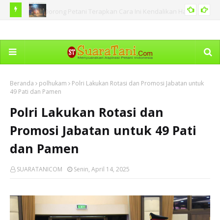
 Hama
BNPB Catat Peristiwa Kebakaran Hutan di Sejumlah Tanah
Ka
PERISTIWA
Air Termasuk di Sumut
Dim
Beranda
polhukam
Polri Lakukan Rotasi dan Promosi Jabatan untuk
49 Pati dan Pamen
Polri Lakukan Rotasi dan
Promosi Jabatan untuk 49 Pati
dan Pamen
SUARATANICOM
Senin, April 14, 2025