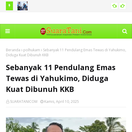
si Pasien
ASN Kemnaker Harus Mampu Jadi Penggerak Solusi
Kem
NASIONAL
Persoalan Ketenagakerjaan
Age
Beranda
polhukam
Sebanyak 11 Pendulang Emas Tewas di Yahukimo,
Diduga Kuat Dibunuh KKB
Sebanyak 11 Pendulang Emas
Tewas di Yahukimo, Diduga
Kuat Dibunuh KKB
SUARATANICOM
Kamis, April 10, 2025