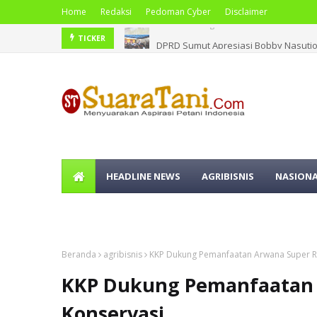
Home
Redaksi
Pedoman Cyber
Disclaimer
DPRD Sumut Apresiasi Bobby Nasutio
TICKER
HEADLINE NEWS
AGRIBISNIS
NASION
OLAHRAGA
Beranda
agribisnis
KKP Dukung Pemanfaatan Arwana Super R
KKP Dukung Pemanfaatan 
Konservasi