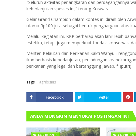
"Seluruh aktivitas penangkaran dan perdagangannya waj
keberlanjutan spesies ini,” terang Koswara.
Gelar Grand Champion dalam kontes ini diraih oleh Arw
utama Rp100 juta sebagai bentuk penghargaan atas kuali
Melalui kegiatan ini, KKP berharap akan lahir lebih ban
estetika, tetapi juga memperkuat fondasi konservasi dan
Menteri Kelautan dan Perikanan Sakti Wahyu Trenggon
ikan berbasis keberlanjutan, perlindungan keanekaragam
perikanan yang legal dan bertanggung jawab. * (putri)
Tags:
agribisnis
Facebook
Twitter
ANDA MUNGKIN MENYUKAI POSTINGAN INI
AGRIBISNIS
AGRIBISNI