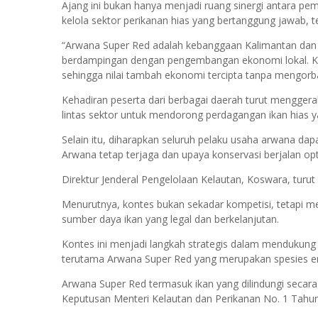
Ajang ini bukan hanya menjadi ruang sinergi antara p
kelola sektor perikanan hias yang bertanggung jawab, 
“Arwana Super Red adalah kebanggaan Kalimantan dan In
berdampingan dengan pengembangan ekonomi lokal. KKP
sehingga nilai tambah ekonomi tercipta tanpa mengorban
Kehadiran peserta dari berbagai daerah turut mengger
lintas sektor untuk mendorong perdagangan ikan hias y
Selain itu, diharapkan seluruh pelaku usaha arwana dapat
Arwana tetap terjaga dan upaya konservasi berjalan opt
Direktur Jenderal Pengelolaan Kelautan, Koswara, turut
Menurutnya, kontes bukan sekadar kompetisi, tetapi m
sumber daya ikan yang legal dan berkelanjutan.
Kontes ini menjadi langkah strategis dalam mendukung 
terutama Arwana Super Red yang merupakan spesies en
Arwana Super Red termasuk ikan yang dilindungi secara 
Keputusan Menteri Kelautan dan Perikanan No. 1 Tahu