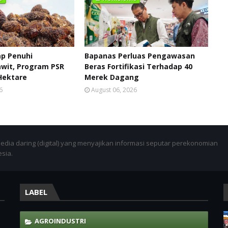
p Penuhi
Bapanas Perluas Pengawasan
wit, Program PSR
Beras Fortifikasi Terhadap 40
 Hektare
Merek Dagang
6
August 06, 2026
dia daring (digital) yang menyajikan informasi seputar perekonomian
esia.
LABEL
AGROINDUSTRI