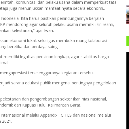
emerintah, komunitas, dan pelaku usaha dalam memperkuat tata
tetapi juga menunjukkan manfaat nyata secara ekonomi..
donesia. Kita harus pastikan perlindungannya berjalan
 mendorong agar seluruh pelaku usaha memiliki izin resmi,
kan kelestarian,” ujar Iwan.
akkan ekonomi lokal, sekaligus membuka ruang kolaborasi
ang beretika dan berdaya saing.
 memiliki legalitas perizinan lengkap, agar stabilitas harga
imal.
 mengapresiasi terselenggaranya kegiatan tersebut.
enjadi sarana edukasi publik mengenai pentingnya pengelolaan
pelestarian dan pengembangan sektor ikan hias nasional,
demik dari Kapuas Hulu, Kalimantan Barat.
internasional melalui Appendix I CITES dan nasional melalui
n 2021.