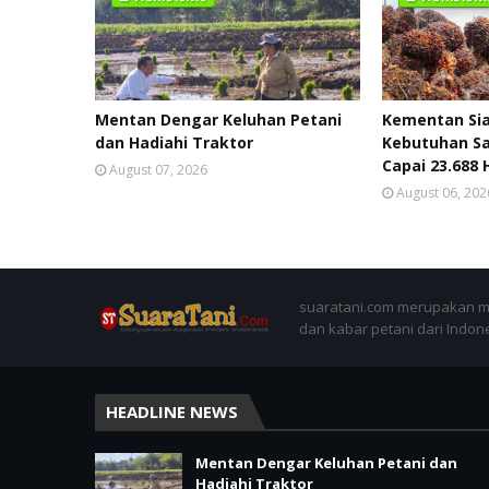
Mentan Dengar Keluhan Petani
Kementan Sia
dan Hadiahi Traktor
Kebutuhan Sa
Capai 23.688
August 07, 2026
August 06, 202
suaratani.com merupakan me
dan kabar petani dari Indon
HEADLINE NEWS
Mentan Dengar Keluhan Petani dan
Hadiahi Traktor