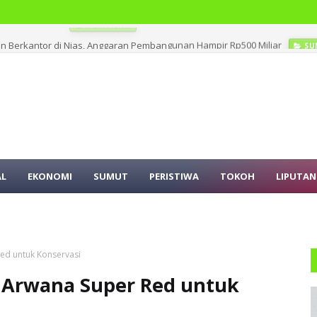
n Berkantor di Nias, Anggaran Pembangunan Hampir Rp500 Miliar
SU
AL
EKONOMI
SUMUT
PERISTIWA
TOKOH
LIPUTAN
ed untuk Konservasi
Arwana Super Red untuk