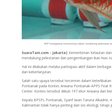
KKP menegaskan komitmennya dalam mendukung pelestarian dan 
SuaraTani.com - Jakarta|
Kementerian Kelautan dan
mendukung pelestarian dan pengembangan ikan hias na
Hal ini dilakukan melalui partisipasi aktif dalam berba
dan keberlanjutan.
Salah satu upaya tersebut tercermin dalam keterlibata
Pontianak pada Kontes Arwana Pontianak-APPS Feat RDI
Center. Kontes tersebut diikuti 197 ekor Arwana dari be
Kepala BPSPL Pontianak, Syarif Iwan Taruna Alkadrie, m
Kalimantan tidak hanya penting dari sisi ekologi, teta