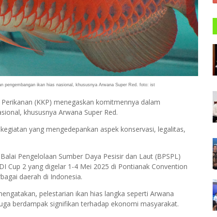
pengembangan ikan hias nasional, khususnya Arwana Super Red. foto: ist
 Perikanan (KKP) menegaskan komitmennya dalam
sional, khususnya Arwana Super Red.
gai kegiatan yang mengedepankan aspek konservasi, legalitas,
n Balai Pengelolaan Sumber Daya Pesisir dan Laut (BPSPL)
 Cup 2 yang digelar 1-4 Mei 2025 di Pontianak Convention
rbagai daerah di Indonesia.
engatakan, pelestarian ikan hias langka seperti Arwana
pi juga berdampak signifikan terhadap ekonomi masyarakat.