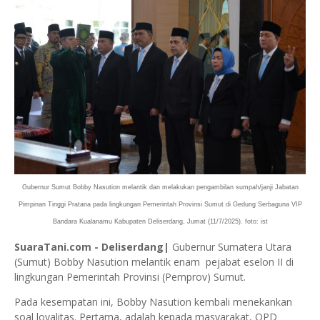
Gubernur Sumut Bobby Nasution melantik dan melakukan pengambilan sumpah/janji Jabatan
Pimpinan Tinggi Pratana pada lingkungan Pemerintah Provinsi Sumut di Gedung Serbaguna VIP
Bandara Kualanamu Kabupaten Deliserdang, Jumat (11/7/2025). foto: ist
SuaraTani.com - Deliserdang|
Gubernur Sumatera Utara
(Sumut) Bobby Nasution melantik enam pejabat eselon II di
lingkungan Pemerintah Provinsi (Pemprov) Sumut.
Pada kesempatan ini, Bobby Nasution kembali menekankan
soal loyalitas. Pertama, adalah kepada masyarakat, OPD