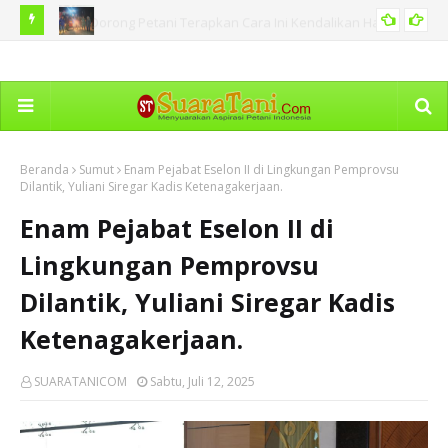
 Hama
BNPB Catat Peristiwa Kebakaran Hutan di Sejumlah Tanah
Ka
PERISTIWA
Air Termasuk di Sumut
Dim
Beranda
Sumut
Enam Pejabat Eselon II di Lingkungan Pemprovsu
Dilantik, Yuliani Siregar Kadis Ketenagakerjaan.
Enam Pejabat Eselon II di
Lingkungan Pemprovsu
Dilantik, Yuliani Siregar Kadis
Ketenagakerjaan.
SUARATANICOM
Sabtu, Juli 12, 2025