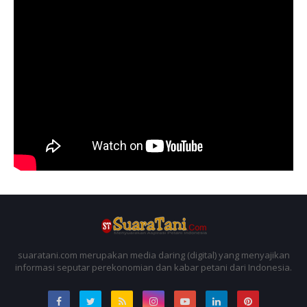
suaratani.com merupakan media daring (digital) yang menyajikan
informasi seputar perekonomian dan kabar petani dari Indonesia.