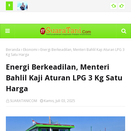
edoman
Pemberlakuan Tilang Manual dan Kenaikan Denda Tilang
Ter
POLHUKAM
Hoaks
No
Beranda
Ekonomi
Energi Berkeadilan, Menteri Bahlil Kaji Aturan LPG 3
Kg Satu Harga
Energi Berkeadilan, Menteri
Bahlil Kaji Aturan LPG 3 Kg Satu
Harga
SUARATANICOM
Kamis, Juli 03, 2025