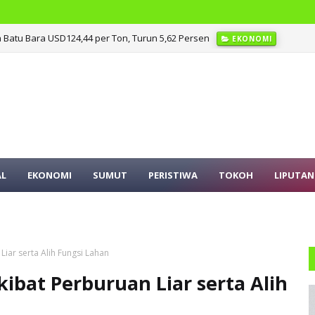
 Batu Bara USD124,44 per Ton, Turun 5,62 Persen
EKONOMI
adiahi Traktor
AGRIBISNIS
AL
EKONOMI
SUMUT
PERISTIWA
TOKOH
LIPUTAN
iar serta Alih Fungsi Lahan
ibat Perburuan Liar serta Alih