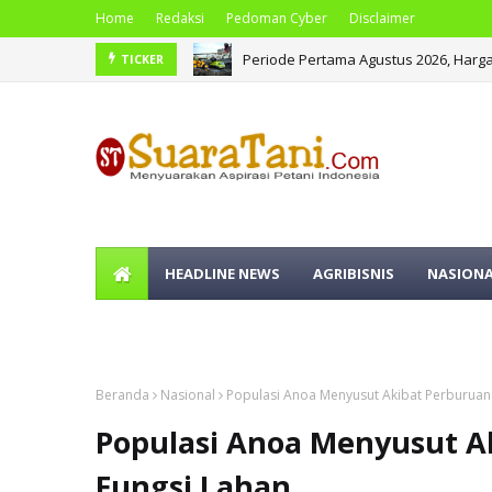
Home
Redaksi
Pedoman Cyber
Disclaimer
Periode Pertama Agustus 2026, Harga
Mentan Dengar Keluhan Petani dan H
TICKER
HEADLINE NEWS
AGRIBISNIS
NASION
OLAHRAGA
Beranda
Nasional
Populasi Anoa Menyusut Akibat Perburuan L
Populasi Anoa Menyusut Ak
Fungsi Lahan