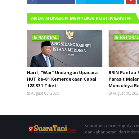
ANDA MUNGKIN MENYUKAI POSTINGAN INI
NASIONAL
NASIONAL
Hari I, “War” Undangan Upacara
BRIN Pantau 
HUT ke-81 Kemerdekaan Capai
Parasit Malar
128.331 Tiket
Munculnya Re
August 06, 2026
August 06, 202
suaratani.com merupakan me
dan kabar petani dari Indon