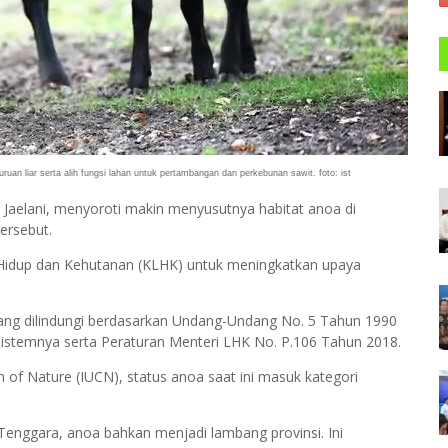
uruan liar serta alih fungsi lahan untuk pertambangan dan perkebunan sawit.
foto: ist
 Jaelani, menyoroti makin menyusutnya habitat anoa di
ersebut.
 Hidup dan Kehutanan (KLHK) untuk meningkatkan upaya
ang dilindungi berdasarkan Undang-Undang No. 5 Tahun 1990
istemnya serta Peraturan Menteri LHK No. P.106 Tahun 2018.
n of Nature (IUCN), status anoa saat ini masuk kategori
 Tenggara, anoa bahkan menjadi lambang provinsi. Ini