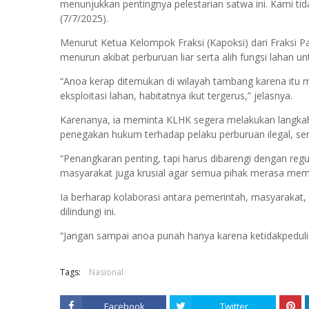
menunjukkan pentingnya pelestarian satwa ini. Kami tidak
(7/7/2025).
Menurut Ketua Kelompok Fraksi (Kapoksi) dari Fraksi Pa
menurun akibat perburuan liar serta alih fungsi lahan
“Anoa kerap ditemukan di wilayah tambang karena itu 
eksploitasi lahan, habitatnya ikut tergerus,” jelasnya.
Karenanya, ia meminta KLHK segera melakukan langkah
penegakan hukum terhadap pelaku perburuan ilegal, se
“Penangkaran penting, tapi harus dibarengi dengan reg
masyarakat juga krusial agar semua pihak merasa memil
Ia berharap kolaborasi antara pemerintah, masyarakat
dilindungi ini.
“Jangan sampai anoa punah hanya karena ketidakpedulia
Tags:
Nasional
Facebook
Twitter