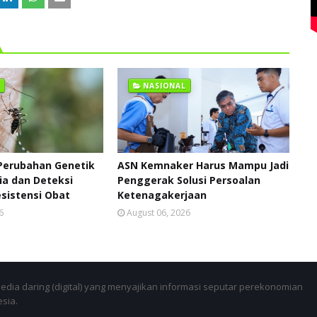
NASIONAL
Perubahan Genetik
ASN Kemnaker Harus Mampu Jadi
ia dan Deteksi
Penggerak Solusi Persoalan
sistensi Obat
Ketenagakerjaan
6
August 06, 2026
dia daring (digital) yang menyajikan informasi seputar perekonomian
esia.