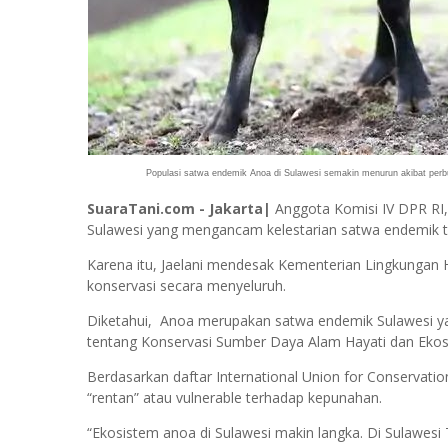
Populasi satwa endemik
Anoa di Sulawesi semakin menurun
akibat perb
SuaraTani.com - Jakarta|
Anggota Komisi IV DPR RI,
Sulawesi yang mengancam kelestarian satwa endemik t
Karena itu, Jaelani mendesak Kementerian Lingkungan
konservasi secara menyeluruh.
Diketahui, Anoa merupakan satwa endemik Sulawesi y
tentang Konservasi Sumber Daya Alam Hayati dan Ekos
Berdasarkan daftar International Union for Conservatio
“rentan” atau vulnerable terhadap kepunahan.
“Ekosistem anoa di Sulawesi makin langka. Di Sulawesi