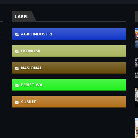
LABEL
AGROINDUSTRI
2
EKONOMI
NASIONAL
PERISTIWA
SUMUT