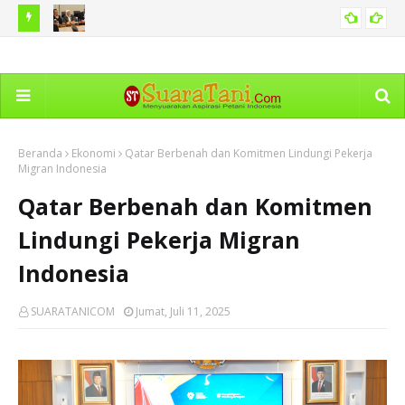
h Tanah
Karhutla di Kawasan Bromo Capai 60 Hekare, Kemenhut
BNP
PERISTIWA
Diminta Perkuat Langkah Antisipasi
Ma
Beranda
Ekonomi
Qatar Berbenah dan Komitmen Lindungi Pekerja
Migran Indonesia
Qatar Berbenah dan Komitmen
Lindungi Pekerja Migran
Indonesia
SUARATANICOM
Jumat, Juli 11, 2025