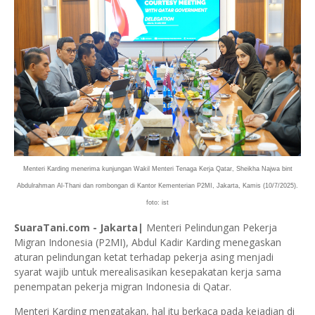
Menteri Karding menerima kunjungan Wakil Menteri Tenaga Kerja Qatar, Sheikha Najwa bint
Abdulrahman Al-Thani dan rombongan di Kantor Kementerian P2MI, Jakarta, Kamis (10/7/2025).
foto: ist
SuaraTani.com - Jakarta|
Menteri Pelindungan Pekerja
Migran Indonesia (P2MI), Abdul Kadir Karding menegaskan
aturan pelindungan ketat terhadap pekerja asing menjadi
syarat wajib untuk merealisasikan kesepakatan kerja sama
penempatan pekerja migran Indonesia di Qatar.
Menteri Karding mengatakan, hal itu berkaca pada kejadian di