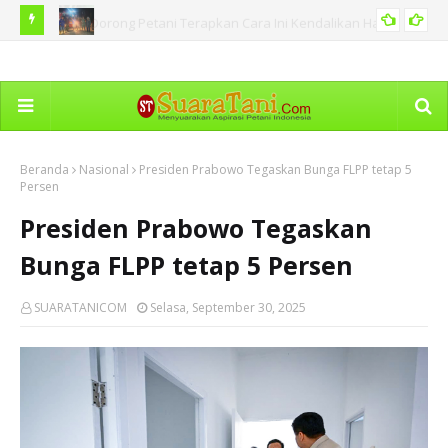
 Hama
BNPB Catat Peristiwa Kebakaran Hutan di Sejumlah Tanah
Ka
PERISTIWA
Air Termasuk di Sumut
Dim
Beranda
Nasional
Presiden Prabowo Tegaskan Bunga FLPP tetap 5
Persen
Presiden Prabowo Tegaskan
Bunga FLPP tetap 5 Persen
SUARATANICOM
Selasa, September 30, 2025