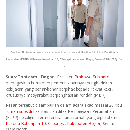
Presiden Prabowo meninjau salah satu unit rumah subsidi Fasilitas Likuiditas Pembiayaan
Perumahan (FLPP) di Pesona Kahuripan 10, Cileungsi, Kabupaten Bogor, Senin, (29/9/2025). foto:
ist
SuaraTani.com - Bogor|
Presiden
Prabowo Subianto
menegaskan komitmen pemerintahannya menghadirkan
kebijakan yang benar-benar berpihak kepada rakyat kecil,
khususnya masyarakat berpenghasilan rendah (MBR).
Pesan tersebut disampaikan dalam acara akad massal 26 ribu
rumah subsidi
Fasilitas Likuiditas Pembiayaan Perumahan
(FLPP) sekaligus serah terima kunci rumah yang dipusatkan di
Pesona Kahuripan 10
,
Cileungsi
,
Kabupaten Bogor
, Senin,
(29/9/2025).