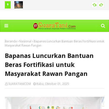
 Hama
BNPB Catat Peristiwa Kebakaran Hutan di Sejumlah Tanah
Ka
PERISTIWA
Air Termasuk di Sumut
Dim
Beranda
Nasional
Bapanas Luncurkan Bantuan Beras Fortifikasi untuk
Masyarakat Rawan Pangan
Bapanas Luncurkan Bantuan
Beras Fortifikasi untuk
Masyarakat Rawan Pangan
SUARATANICOM
Rabu, Oktober 01, 2025