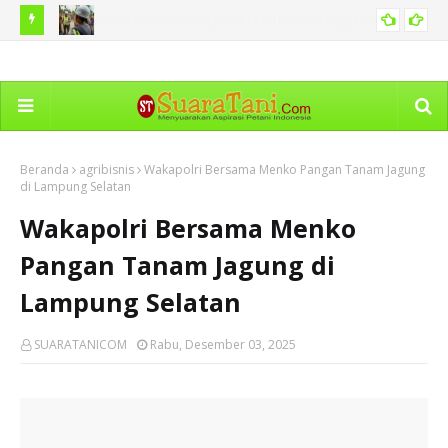
ekerja
Wagub Surya Kembali Berkantor di Nias, Tinjau
Keb
SUMUT
Pembangunan Turap dan Rehabilitasi Sekolah
Pe
Beranda
agribisnis
Wakapolri Bersama Menko Pangan Tanam Jagung
di Lampung Selatan
Wakapolri Bersama Menko
Pangan Tanam Jagung di
Lampung Selatan
SUARATANICOM
Rabu, Desember 03, 2025