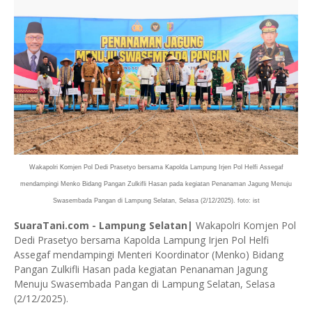
Wakapolri Komjen Pol Dedi Prasetyo bersama Kapolda Lampung Irjen Pol Helfi Assegaf
mendampingi Menko Bidang Pangan Zulkifli Hasan pada kegiatan Penanaman Jagung Menuju
Swasembada Pangan di Lampung Selatan, Selasa (2/12/2025). foto: ist
SuaraTani.com - Lampung Selatan|
Wakapolri Komjen Pol
Dedi Prasetyo bersama Kapolda Lampung Irjen Pol Helfi
Assegaf mendampingi Menteri Koordinator (Menko) Bidang
Pangan Zulkifli Hasan pada kegiatan Penanaman Jagung
Menuju Swasembada Pangan di Lampung Selatan, Selasa
(2/12/2025).