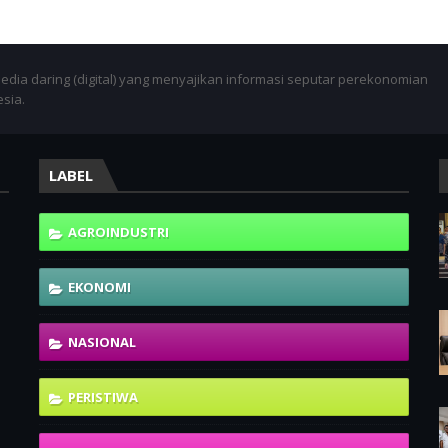
dia daring (digital) yang menyajikan informasi seputar perekonomian
esia.
LABEL
-
AGROINDUSTRI
EKONOMI
NASIONAL
PERISTIWA