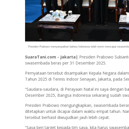
Presiden Prabowo menyampaikan bahwa Indonesia telah resmi mencapai swasembada 
SuaraTani.com - Jakarta|
Presiden Prabowo Subiant
swasembada beras per 31 Desember 2025.
Pernyataan tersebut disampaikan Kepala Negara dalam
Tahun 2025 di Tennis Indoor Senayan, Jakarta, pada Sen
“Saudara-saudara, di Perayaan Natal ini saya dengan ba
Desember 2025, Bangsa Indonesia sekarang sudah swa
Presiden Prabowo mengungkapkan, swasembada beras m
ditetapkan untuk dicapai dalam waktu empat tahun. Namu
tersebut berhasil diwujudkan jauh lebih cepat.
“Saya beri target kepada tim saya, kita harus swasemba