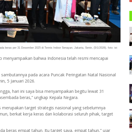
beras per 31 Desember 2025 di Tennis Indoor Senayan, Jakarta, Senin, (5/1/2026). foto: ist
o menyampaikan bahwa Indonesia telah resmi mencapai
 sambutannya pada acara Puncak Peringatan Natal Nasional
in, 5 Januari 2026.
ngga, hari ini saya bisa menyampaikan begitu lewat 31
sembada beras,” ungkap Kepala Negara.
erupakan target strategis nasional yang sebelumnya
n, berkat kerja keras dan kolaborasi seluruh pihak, target
da beras empat tahun. Itu target saya, empat tahun,” ujar