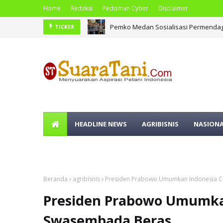
Home
Redaksi
Pedoman Cyber
Disclaimer
Pemko Medan Sosialisasi Permendag
TICKER
HEADLINE NEWS
AGRIBISNIS
NASION
OLAHRAGA
Beranda
agribisnis
Presiden Prabowo Umumkan Indonesia 
Presiden Prabowo Umumka
Swasembada Beras