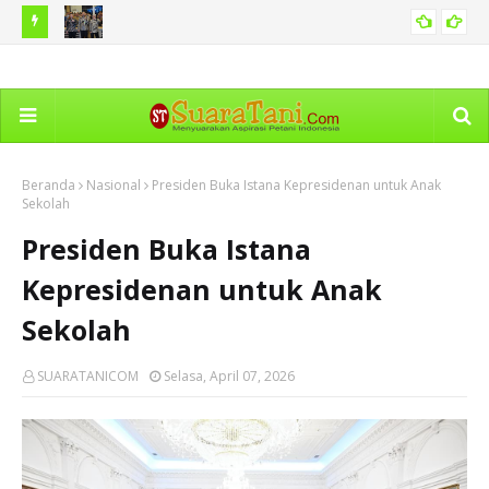
dekaan
Pemko Medan Sosialisasi Permendagri tentang Pedoman
Pe
SUMUT
Pengelolaan Pelayanan Informasi
Ho
Beranda
Nasional
Presiden Buka Istana Kepresidenan untuk Anak
Sekolah
Presiden Buka Istana
Kepresidenan untuk Anak
Sekolah
SUARATANICOM
Selasa, April 07, 2026