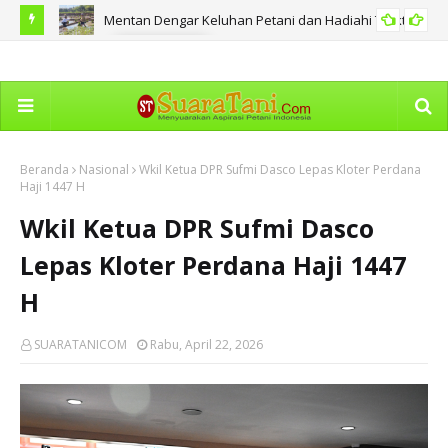
Mentan Dengar Keluhan Petani dan Hadiahi Traktor
AGRIBISNIS
SD124,44
DPR
An
Beranda
Nasional
Wkil Ketua DPR Sufmi Dasco Lepas Kloter Perdana
Haji 1447 H
Wkil Ketua DPR Sufmi Dasco
Lepas Kloter Perdana Haji 1447
H
SUARATANICOM
Rabu, April 22, 2026