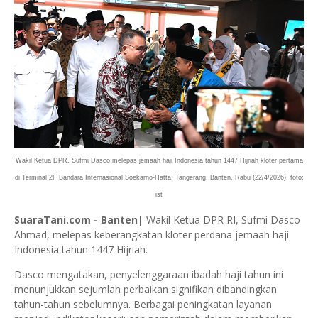
Wakil Ketua DPR, Sufmi Dasco melepas jemaah haji Indonesia tahun 1447 Hijriah kloter pertama
di Terminal 2F Bandara Internasional Soekarno-Hatta, Tangerang, Banten, Rabu (22/4/2026). foto:
ist
SuaraTani.com - Banten|
Wakil Ketua DPR RI, Sufmi Dasco
Ahmad, melepas keberangkatan kloter perdana jemaah haji
Indonesia tahun 1447 Hijriah.
Dasco mengatakan, penyelenggaraan ibadah haji tahun ini
menunjukkan sejumlah perbaikan signifikan dibandingkan
tahun-tahun sebelumnya. Berbagai peningkatan layanan