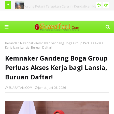
 Hama
BNPB Catat Peristiwa Kebakaran Hutan di Sejumlah Tanah
Ka
PERISTIWA
Air Termasuk di Sumut
Dim
Beranda
Nasional
Kemnaker Gandeng Boga Group Perluas Akses
Kerja bagi Lansia, Buruan Daftar!
Kemnaker Gandeng Boga Group
Perluas Akses Kerja bagi Lansia,
Buruan Daftar!
SUARATANICOM
Jumat, Juni 05, 2026