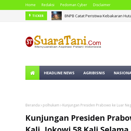
Home
Redaksi
Pedoman Cyber
Disclaimer
BNPB Catat Peristiwa Kebakaran Hut
TICKER
HEADLINE NEWS
AGRIBISNIS
NASION
OLAHRAGA
Beranda
polhukam
Kunjungan Presiden Prabowo ke Luar Neger
Kunjungan Presiden Prabow
Kali, Jokowi 58 Kali Selam