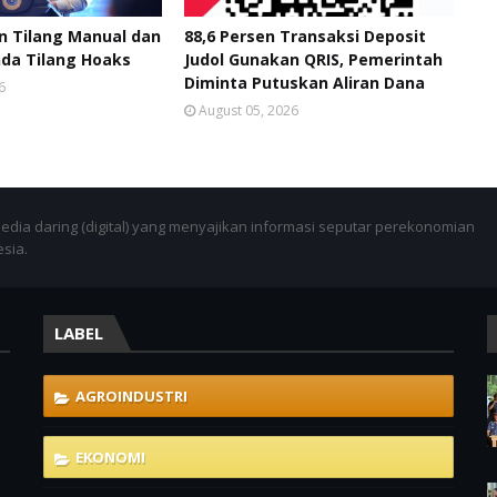
 Tilang Manual dan
88,6 Persen Transaksi Deposit
da Tilang Hoaks
Judol Gunakan QRIS, Pemerintah
Diminta Putuskan Aliran Dana
6
August 05, 2026
dia daring (digital) yang menyajikan informasi seputar perekonomian
esia.
LABEL
AGROINDUSTRI
EKONOMI