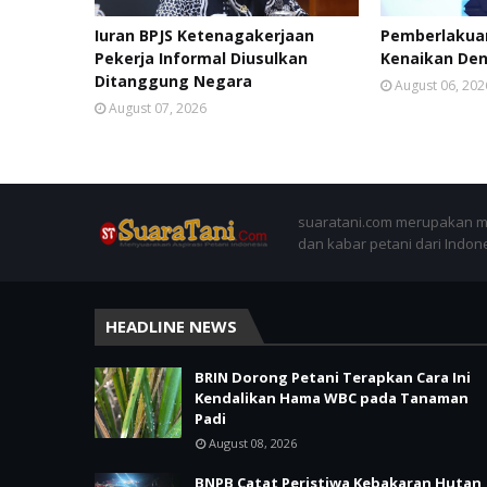
Iuran BPJS Ketenagakerjaan
Pemberlakuan
Pekerja Informal Diusulkan
Kenaikan Den
Ditanggung Negara
August 06, 202
August 07, 2026
suaratani.com merupakan me
dan kabar petani dari Indon
HEADLINE NEWS
BRIN Dorong Petani Terapkan Cara Ini
Kendalikan Hama WBC pada Tanaman
Padi
August 08, 2026
BNPB Catat Peristiwa Kebakaran Hutan