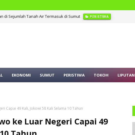
an di Sejumlah Tanah Air Termasuk di Sumut
PERISTIWA
AL
EKONOMI
SUMUT
PERISTIWA
TOKOH
LIPUTAN
i Capai 49 Kali, Jokowi 58 Kali Selama 10 Tahun
o ke Luar Negeri Capai 49
a 10 Tahun