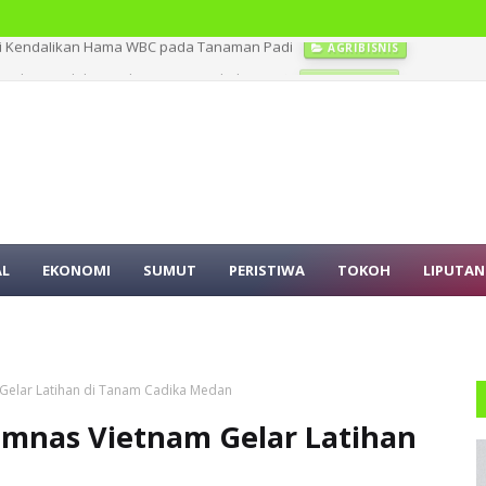
an di Sejumlah Tanah Air Termasuk di Sumut
PERISTIWA
AL
EKONOMI
SUMUT
PERISTIWA
TOKOH
LIPUTAN
 Gelar Latihan di Tanam Cadika Medan
Timnas Vietnam Gelar Latihan