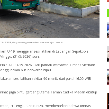
 15.45 WIB, dengan menggunakan bus berwarna hijau. foto: ist
nam U-19 menggelar sesi latihan di Lapangan Sepakbola,
inggu, (31/5/2026) sore.
a Piala AFF U-19 2026. Dari pantau wartawan Timnas Vietnam
 menggunakan bus berwarna hijau.
lakukan sesi latihan sekitar 90 menit, dari pukul 16.00 WIB
 Terlihat juga pintu gerbang utama Taman Cadika Medan ditutup
Medan, H Tengku Chairuniza, membenarkan bahwa timnas