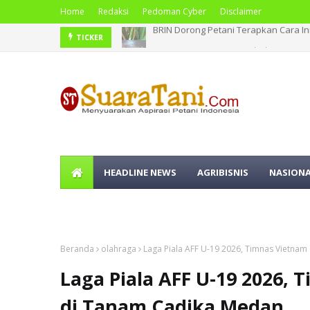
Home
Redaksi
Pedoman Cyber
Disclaimer
BNPB Catat Peristiwa Kebakaran Hut
TICKER
HEADLINE NEWS
AGRIBISNIS
NASION
OLAHRAGA
Beranda
olahraga
Laga Piala AFF U-19 2026, Timnas Vietnam
Laga Piala AFF U-19 2026, 
di Tanam Cadika Medan