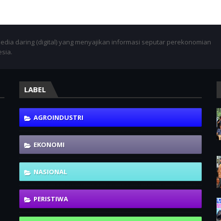
dia daring (digital) yang menyajikan informasi seputar perekonomian
esia.
LABEL
AGROINDUSTRI
EKONOMI
NASIONAL
PERISTIWA