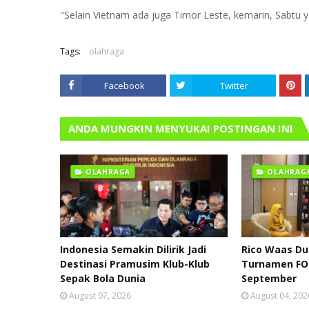
"Selain Vietnam ada juga Timor Leste, kemarin, Sabtu ya
Tags:
olahraga
Facebook
Twitter
ANDA MUNGKIN MENYUKAI POSTINGAN INI
OLAHRAGA
OLAHRAG
Indonesia Semakin Dilirik Jadi
Rico Waas D
Destinasi Pramusim Klub-Klub
Turnamen FO
Sepak Bola Dunia
September
August 07, 2026
August 04, 202