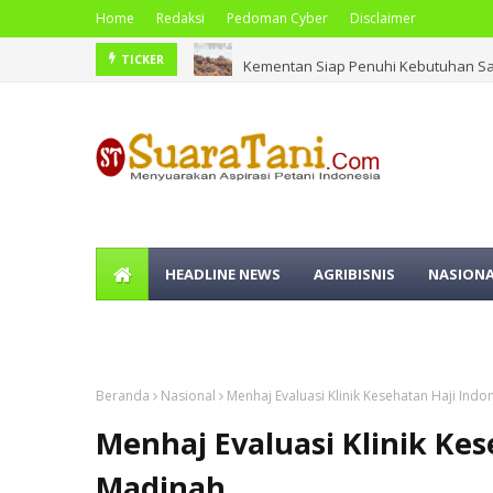
Home
Redaksi
Pedoman Cyber
Disclaimer
Kementan Siap Penuhi Kebutuhan Saw
TICKER
HEADLINE NEWS
AGRIBISNIS
NASION
OLAHRAGA
Beranda
Nasional
Menhaj Evaluasi Klinik Kesehatan Haji Ind
Menhaj Evaluasi Klinik Kes
Madinah