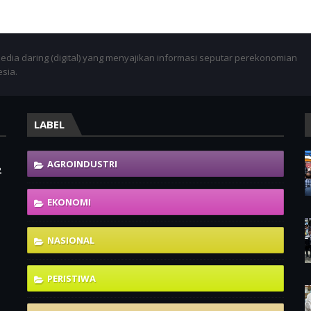
dia daring (digital) yang menyajikan informasi seputar perekonomian
esia.
LABEL
AGROINDUSTRI
2
EKONOMI
NASIONAL
PERISTIWA