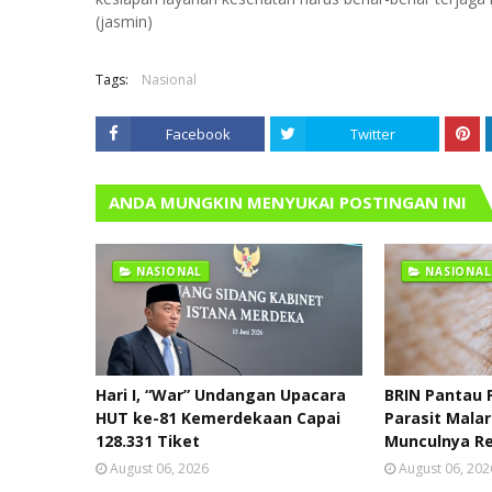
(jasmin)
Tags:
Nasional
Facebook
Twitter
ANDA MUNGKIN MENYUKAI POSTINGAN INI
NASIONAL
NASIONAL
Hari I, “War” Undangan Upacara
BRIN Pantau 
HUT ke-81 Kemerdekaan Capai
Parasit Malar
128.331 Tiket
Munculnya Re
August 06, 2026
August 06, 202