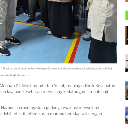
HI) Madinah untuk memastikan kesiapan layanan kesehatan menjelang kedatangan jemaah haji
ua dari Makkah. foto: ist
Menhaj) RI, Mochamad Irfan Yusuf, meninjau Klinik Kesehatan
apan layanan kesehatan menjelang kedatangan jemaah haji
k. Namun, ia menegaskan perlunya evaluasi menyeluruh
r lebih efektif, efisien, dan mampu beradaptasi dengan