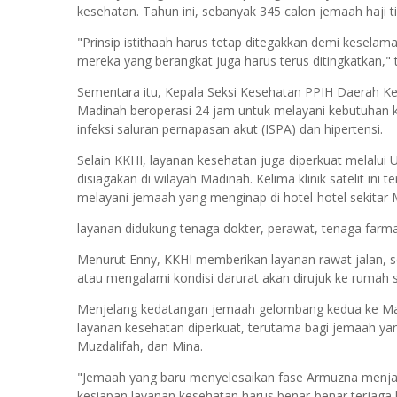
kesehatan. Tahun ini, sebanyak 345 calon jemaah haji 
"Prinsip istithaah harus tetap ditegakkan demi keselamat
mereka yang berangkat juga harus terus ditingkatkan," 
Sementara itu, Kepala Seksi Kesehatan PPIH Daerah Ke
Madinah beroperasi 24 jam untuk melayani kebutuhan k
infeksi saluran pernapasan akut (ISPA) dan hipertensi.
Selain KKHI, layanan kesehatan juga diperkuat melalui Un
disiagakan di wilayah Madinah. Kelima klinik satelit ini
melayani jemaah yang menginap di hotel-hotel sekitar
layanan didukung tenaga dokter, perawat, tenaga farmas
Menurut Enny, KKHI memberikan layanan rawat jalan,
atau mengalami kondisi darurat akan dirujuk ke rumah s
Menjelang kedatangan jemaah gelombang kedua ke Ma
layanan kesehatan diperkuat, terutama bagi jemaah yan
Muzdalifah, dan Mina.
"Jemaah yang baru menyelesaikan fase Armuzna menjad
kesiapan layanan kesehatan harus benar-benar terjaga