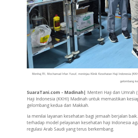
Menhaj RI, Mochamad Irfan Yusuf, meninjau Klinik Kesehatan Haji Indonesia (KK
gelombang ked
SuaraTani.com - Madinah|
Menteri Haji dan Umrah (
Haji Indonesia (KKHI) Madinah untuk memastikan kesi
gelombang kedua dari Makkah.
Ia menilai layanan kesehatan bagi jemaah berjalan bai
terhadap model pelayanan kesehatan haji Indonesia aga
regulasi Arab Saudi yang terus berkembang.