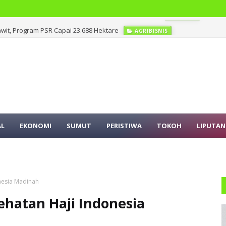
it, Program PSR Capai 23.688 Hektare
AGRIBISNIS
AL
EKONOMI
SUMUT
PERISTIWA
TOKOH
LIPUTAN
onesia Madinah
ehatan Haji Indonesia