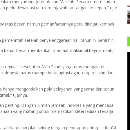
ah dalam menyambut jemaah dari Makkah. Secara umum sudah
kan perlu dievaluasi untuk menjawab tantangan ke depan," ujar
.
kapasitas besar, namun pemanfaatannya perlu ditinjau kembali
pemerintah setelah penyelenggaraan haji tahun ini berakhir.
edia benar-benar memberikan manfaat maksimal bagi jemaah,"
p regulasi kesehatan Arab Saudi yang terus mengalami
i Indonesia harus mampu beradaptasi agar tetap relevan dan
bisa hanya mengandalkan pola pelayanan yang sama dari tahun
imal," ujarnya.
tian penting. Dengan jumlah jemaah Indonesia yang mencapai
rencanaan yang matang untuk memastikan ketersediaan tenaga
n harus berjalan seiring dengan penerapan prinsip istitha'ah