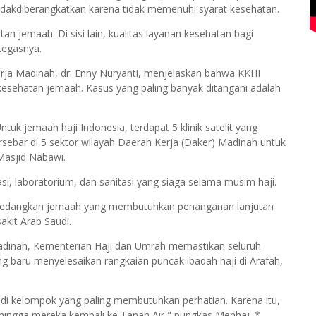
tidakdiberangkatkan karena tidak memenuhi syarat kesehatan.
an jemaah. Di sisi lain, kualitas layanan kesehatan bagi
tegasnya.
rja Madinah, dr. Enny Nuryanti, menjelaskan bahwa KKHI
esehatan jemaah. Kasus yang paling banyak ditangani adalah
tuk jemaah haji Indonesia, terdapat 5 klinik satelit yang
 tersebar di 5 sektor wilayah Daerah Kerja (Daker) Madinah untuk
 Masjid Nabawi.
i, laboratorium, dan sanitasi yang siaga selama musim haji.
 sedangkan jemaah yang membutuhkan penanganan lanjutan
akit Arab Saudi.
dinah, Kementerian Haji dan Umrah memastikan seluruh
g baru menyelesaikan rangkaian puncak ibadah haji di Arafah,
i kelompok yang paling membutuhkan perhatian. Karena itu,
 hingga mereka kembali ke Tanah Air," pungkas Menhaj. *